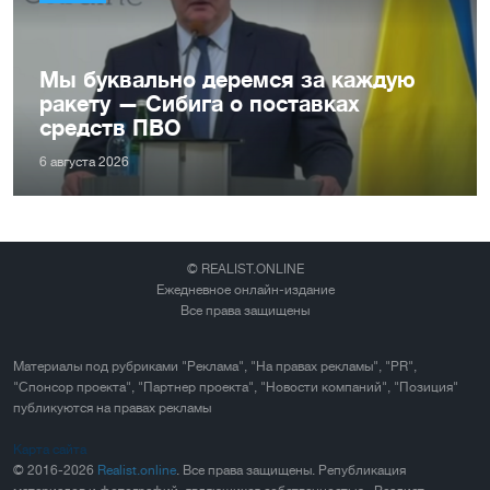
Мы буквально деремся за каждую
ракету — Сибига о поставках
средств ПВО
6 августа 2026
© REALIST.ONLINE
Ежедневное онлайн-издание
Все права защищены
Материалы под рубриками "Реклама", "На правах рекламы", "PR",
"Спонсор проекта", "Партнер проекта", "Новости компаний", "Позиция"
публикуются на правах рекламы
Карта сайта
© 2016-2026
Realist.online
. Все права защищены. Републикация