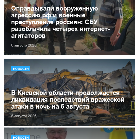
Оправдывали вооруженную
агрессию рф и военные
преступления россиян: СБУ
разоблачила четырех интернет-
агитаторов
6 августа 2026
НОВОСТИ
В Киевской области продолжается
ликвидация последствий вражеской
атаки в ночь на 5 августа
6 августа 2026
НОВОСТИ