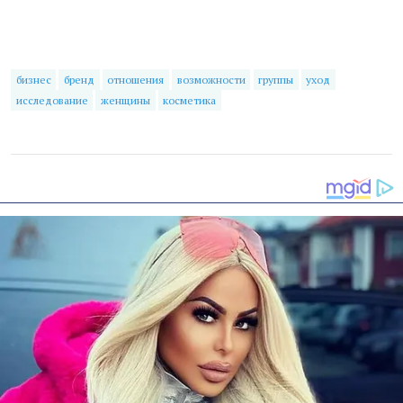
бизнес
бренд
отношения
возможности
группы
уход
исследование
женщины
косметика