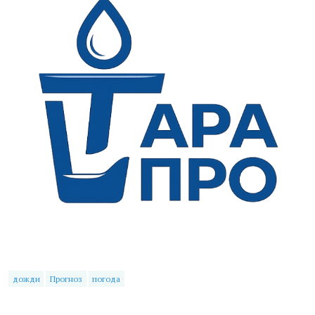
дожди
Прогноз
погода