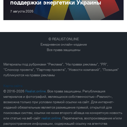
поддержки энергетики Украины
7 августа 2026
© REALIST.ONLINE
Ежедневное онлайн-издание
Все права защищены
Материалы под рубриками "Реклама", "На правах рекламы", "PR",
"Спонсор проекта", "Партнер проекта", "Новости компаний", "Позиция"
публикуются на правах рекламы
Карта сайта
© 2016-2026
Realist.online
. Все права защищены. Републикация
материалов и фотографий, являющихся собственностью «Реалист»,
возможна только при условии прямой ссылки на сайт. Для интернет-
изданий обязательным является размещение прямой, открытой для
поисковых систем, ссылки не ниже второго абзаца на конкретную новость
или статью на веб-сайт
realist.online
. Перепечатка, воспроизведение и/или
распространение информации, содержащей ссылку на агентства