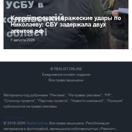
Корректировали вражеские удары по
Николаеву: СБУ задержала двух
агентов рф
7 августа 2026
© REALIST.ONLINE
Ежедневное онлайн-издание
Все права защищены
Материалы под рубриками "Реклама", "На правах рекламы", "PR",
"Спонсор проекта", "Партнер проекта", "Новости компаний", "Позиция"
публикуются на правах рекламы
Карта сайта
© 2016-2026
Realist.online
. Все права защищены. Републикация
материалов и фотографий, являющихся собственностью «Реалист»,