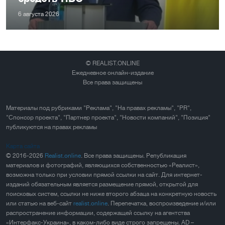
6 августа 2026
© REALIST.ONLINE
Ежедневное онлайн-издание
Все права защищены
Материалы под рубриками "Реклама", "На правах рекламы", "PR",
"Спонсор проекта", "Партнер проекта", "Новости компаний", "Позиция"
публикуются на правах рекламы
Карта сайта
© 2016-2026
Realist.online
. Все права защищены. Републикация
материалов и фотографий, являющихся собственностью «Реалист»,
возможна только при условии прямой ссылки на сайт. Для интернет-
изданий обязательным является размещение прямой, открытой для
поисковых систем, ссылки не ниже второго абзаца на конкретную новость
или статью на веб-сайт
realist.online
. Перепечатка, воспроизведение и/или
распространение информации, содержащей ссылку на агентства
«Интерфакс-Украина», в каком-либо виде строго запрещены. AD –