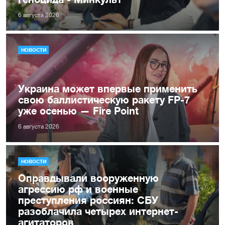
6 августа 2026
НОВОСТИ
Украина может впервые применить
свою баллистическую ракету FP-7
уже осенью — Fire Point
6 августа 2026
НОВОСТИ
Оправдывали вооруженную
агрессию рф и военные
преступления россиян: СБУ
разоблачила четырех интернет-
агитаторов