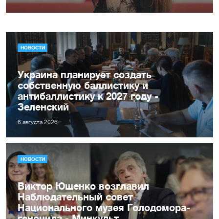
НОВОСТИ
Украина планирует создать
собственную баллистику и
антибаллистику к 2027 году -
Зеленский
6 августа 2026
НОВОСТИ
Виктор Ющенко возглавил
Наблюдательный совет
Национального музея Голодомора-
геноцида - Минкульт