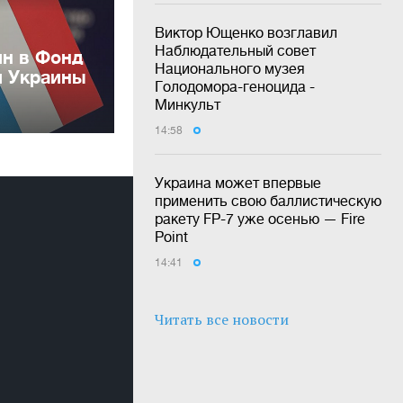
Виктор Ющенко возглавил
Наблюдательный совет
лн в Фонд
Национального музея
и Украины
Голодомора-геноцида -
Минкульт
14:58
Украина может впервые
применить свою баллистическую
ракету FP-7 уже осенью — Fire
Point
14:41
Читать все новости