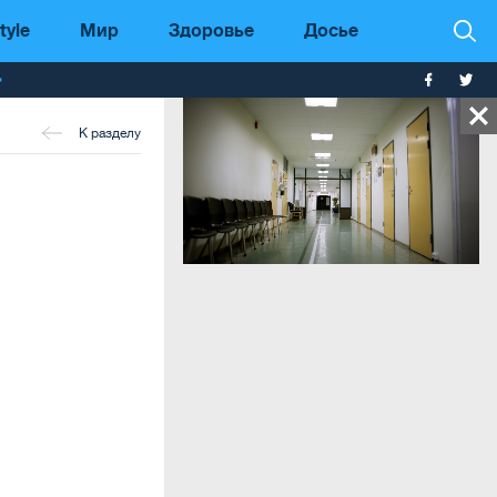
tyle
Мир
Здоровье
Досье
т
К разделу