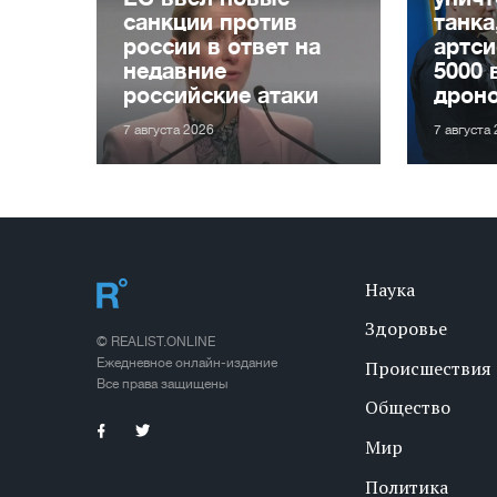
санкции против
танка
россии в ответ на
артси
недавние
5000 
российские атаки
дрон
7 августа 2026
7 августа
Наука
Здоровье
© REALIST.ONLINE
Ежедневное онлайн-издание
Происшествия
Все права защищены
Общество
Мир
Политика