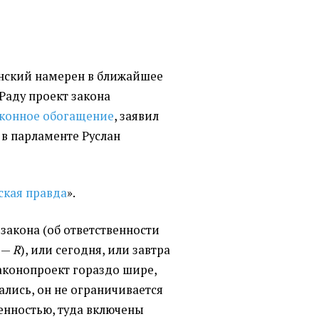
нский намерен в ближайшее
Раду проект закона
конное обогащение
, заявил
 в парламенте Руслан
ская правда
».
 закона
(
об ответственности
 —
R
), или сегодня, или завтра
законопроект гораздо шире,
ались, он не ограничивается
енностью, туда включены