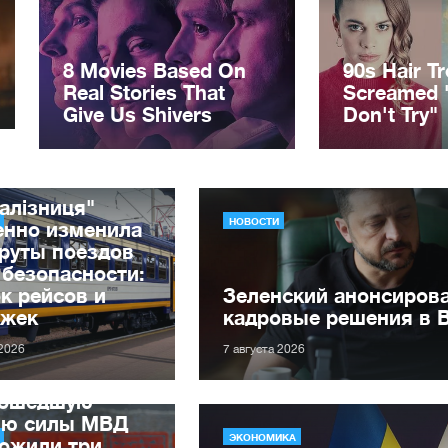
алізниця"
НОВОСТИ
енно изменила
руты поездов
 безопасности:
к рейсов и
Зеленский анонсиров
ржек
кадровые решения в 
 2026
7 августа 2026
рошедшую
лю силы МВД
ЭКОНОМИКА
ожили три