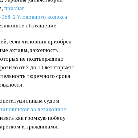
в,
признав
 368−2
Уголовного кодекса
незаконное обогащение.
тьей, если чиновник приобрел
ные активы, законность
которых не подтверждено
грозило от 2 до 10 лет тюрьмы
тельность тюремного срока
олжности.
 Конституционным судом
 чиновников за незаконное
ивать как громкую победу
арством и гражданами.