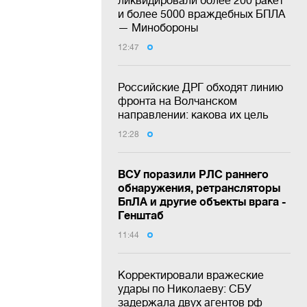
ликвидировали более 200 ракет
и более 5000 враждебных БПЛА
— Минобороны
12:47
Российские ДРГ обходят линию
фронта на Волчанском
направлении: какова их цель
12:28
ВСУ поразили РЛС раннего
обнаружения, ретрансляторы
БпЛА и другие объекты врага -
Генштаб
11:44
Корректировали вражеские
удары по Николаеву: СБУ
задержала двух агентов рф