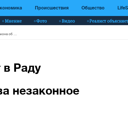
кономика
Происшествия
Общество
LifeS
Мнение
Фото
Видео
Реалист объясняе
Зеленский вносит в Раду проект закона об ответственности за незаконное обогащение
 в Раду
за незаконное