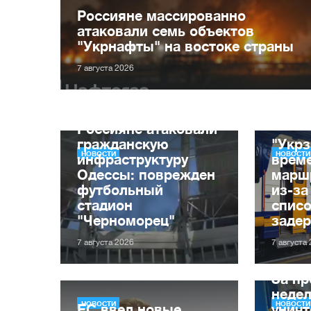
Россияне массированно
атаковали семь объектов
"Укрнафты" на востоке страны
7 августа 2026
Россияне атаковали
гражданскую
"Укрз
НОВОСТИ
НОВОСТИ
инфраструктуру
врем
Одессы: поврежден
марш
футбольный
из-за
стадион
списо
"Черноморец"
заде
7 августа 2026
7 августа
За п
неде
НОВОСТИ
НОВОСТИ
ЕС ввел новые
уничт