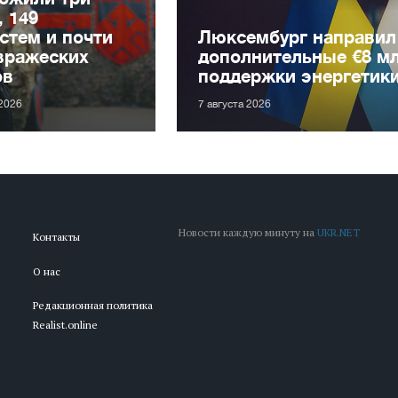
, 149
стем и почти
Люксембург направил
вражеских
дополнительные €8 м
ов
поддержки энергетик
 2026
7 августа 2026
Новости каждую минуту на
UKR.NET
Контакты
О нас
Редакционная политика
Realist.online