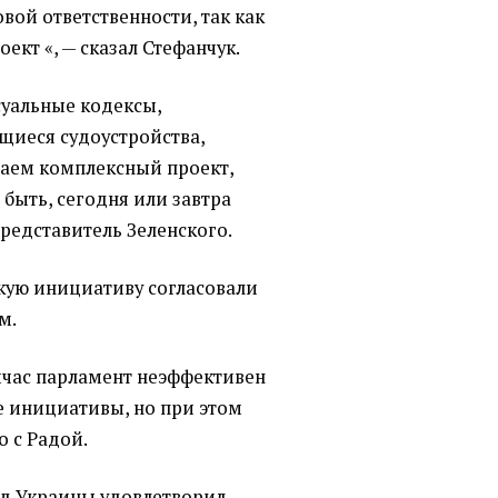
ой ответственности, так как
оект
«
, — сказал Стефанчук.
суальные кодексы,
щиеся судоустройства,
ваем комплексный проект,
 быть, сегодня или завтра
представитель Зеленского.
скую инициативу согласовали
м.
ейчас парламент неэффективен
е инициативы, но при этом
о с Радой.
уд Украины
удовлетворил