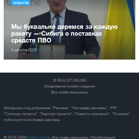
НОВОСТИ
Мы буквально деремся за каждую
ракету — Сибига о поставках
средств ПВО
6 августа 2026
© REALIST.ONLINE
Ежедневное онлайн-издание
Все права защищены
Материалы под рубриками "Реклама", "На правах рекламы", "PR",
"Спонсор проекта", "Партнер проекта", "Новости компаний", "Позиция"
публикуются на правах рекламы
Карта сайта
© 2016-2026
Realist.online
. Все права защищены. Републикация