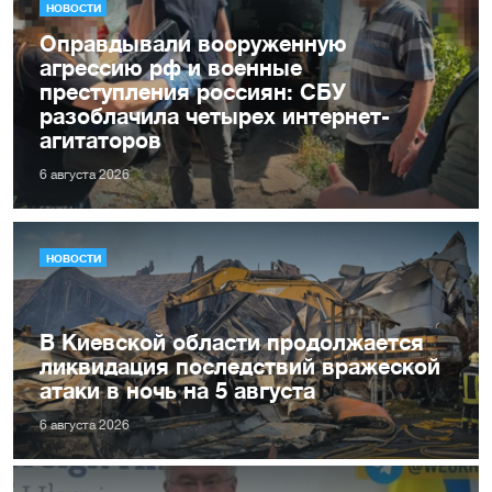
НОВОСТИ
Оправдывали вооруженную
агрессию рф и военные
преступления россиян: СБУ
разоблачила четырех интернет-
агитаторов
6 августа 2026
НОВОСТИ
В Киевской области продолжается
ликвидация последствий вражеской
атаки в ночь на 5 августа
6 августа 2026