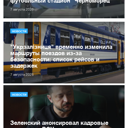
футбольный стадион "Черноморец"
7 августа 2026
НОВОСТИ
"Укрзалізниця" временно изменила
маршруты поездов из-за
безопасности: список рейсов и
задержек
7 августа 2026
НОВОСТИ
Зеленский анонсировал кадровые