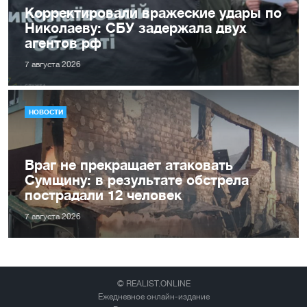
Корректировали вражеские удары по
Николаеву: СБУ задержала двух
агентов рф
7 августа 2026
НОВОСТИ
Враг не прекращает атаковать
Сумщину: в результате обстрела
пострадали 12 человек
7 августа 2026
© REALIST.ONLINE
Ежедневное онлайн-издание