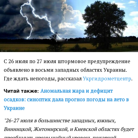
С 26 июля по 27 июля штормовое предупреждение
объявлено в восьми западных областях Украины.
Где ждать непогоды, рассказал
Укргидрометцентр
.
Аномальная жара и дефицит
Читай также:
осадков: синоптик дала прогноз погоды на лето в
Украине
"26-27 июля в большинстве западных, южных,
Винницкой, Житомирской, и Киевской областях будет
преобладать чрезвычайный уровень пожарной