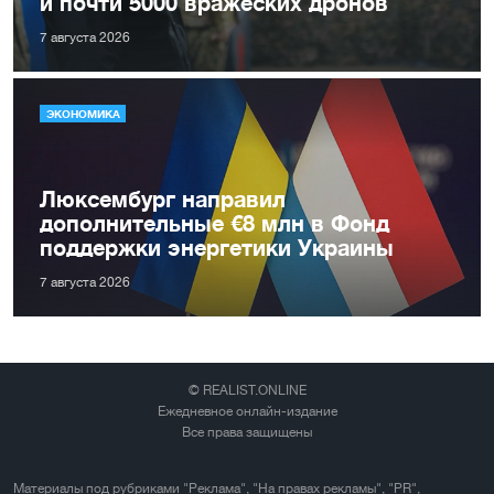
и почти 5000 вражеских дронов
7 августа 2026
ЭКОНОМИКА
Люксембург направил
дополнительные €8 млн в Фонд
поддержки энергетики Украины
7 августа 2026
© REALIST.ONLINE
Ежедневное онлайн-издание
Все права защищены
Материалы под рубриками "Реклама", "На правах рекламы", "PR",