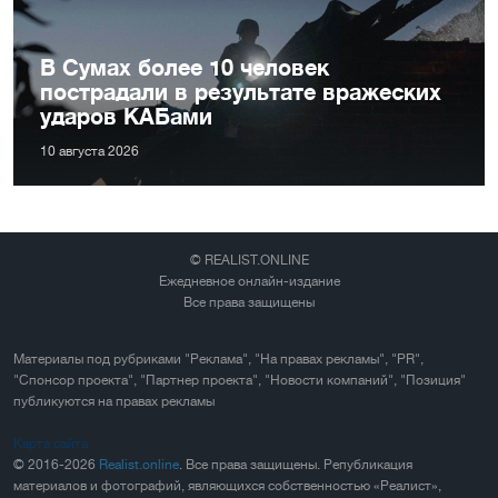
В Сумах более 10 человек
пострадали в результате вражеских
ударов КАБами
10 августа 2026
© REALIST.ONLINE
Ежедневное онлайн-издание
Все права защищены
Материалы под рубриками "Реклама", "На правах рекламы", "PR",
"Спонсор проекта", "Партнер проекта", "Новости компаний", "Позиция"
публикуются на правах рекламы
Карта сайта
© 2016-2026
Realist.online
. Все права защищены. Републикация
материалов и фотографий, являющихся собственностью «Реалист»,