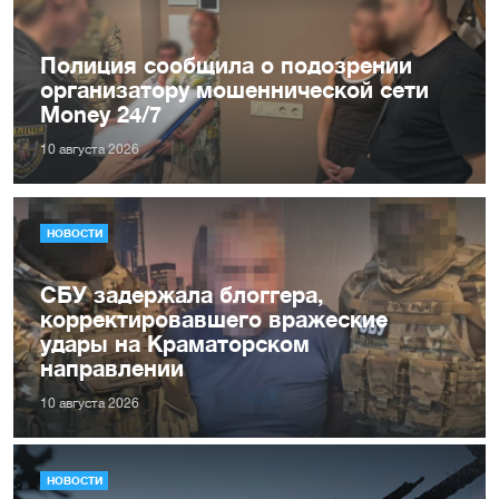
Полиция сообщила о подозрении
организатору мошеннической сети
Money 24/7
10 августа 2026
НОВОСТИ
СБУ задержала блоггера,
корректировавшего вражеские
удары на Краматорском
направлении
10 августа 2026
НОВОСТИ