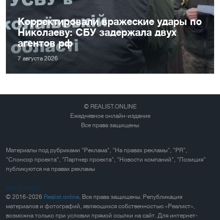
Корректировали вражеские удары по
Николаеву: СБУ задержала двух
агентов рф
7 августа 2026
© REALIST.ONLINE
Ежедневное онлайн-издание
Все права защищены
Материалы под рубриками "Реклама", "На правах рекламы", "PR",
"Спонсор проекта", "Партнер проекта", "Новости компаний", "Позиция"
публикуются на правах рекламы
Карта сайта
© 2016-2026
Realist.online
. Все права защищены. Републикация
материалов и фотографий, являющихся собственностью «Реалист»,
возможна только при условии прямой ссылки на сайт. Для интернет-