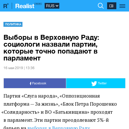
ПОЛИТИКА
Выборы в Верховную Раду:
социологи назвали партии,
которые точно попадают в
парламент
16 мая 2019 | 13:36
Facebook
Twitter
Партия
«
Слуга народа», «Оппозиционная
платформа — За жизнь», «Блок Петра Порошенко
«
Солидарность» и ВО «Батькивщина» проходят
в парламент. Эти партии преодолевают 5%-й
барьер на
выборах в Верховную Раду
.