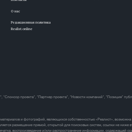
О нас
Редакционная политика
Realist.online
", "Спонсор проекта", "Партнер проекта", "Новости компаний", "Позиция" пуб
 материалов и фотографий, являющихся собственностью «Реалист», возможна
ляется размещение прямой, открытой для поисковых систем, ссылки не ниже в
печатка, воспроизведение и/или распространение информации, содержащей ссы