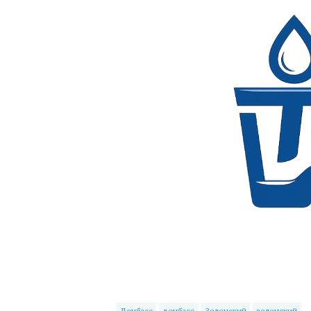
Донбасс
донбасс
Зеленский
зеленский