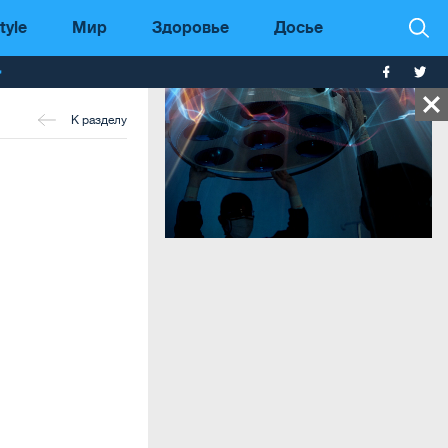
tyle
Мир
Здоровье
Досье
т
К разделу