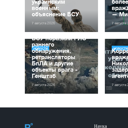
украинским
более
военным:
враж
объяснение ВСУ
— Ми
7 августа 2026
7 августа
ВСУ поразили РЛС
раннего
НОВОСТИ
НОВОСТИ
обнаружения,
Корр
ретрансляторы
враже
БпЛА и другие
Нико
объекты врага -
задер
Генштаб
агент
7 августа 2026
7 августа
Наука