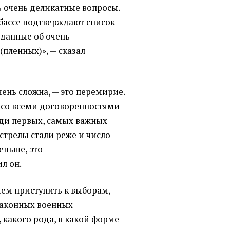
ь очень деликатные вопросы.
бассе подтверждают список
ь данные об очень
(
пленных)», — сказал
чень сложна, — это перемирие.
, со всеми договоренностями
еди первых, самых важных
стрелы стали реже и число
еньше, это
л он.
чем приступить к выборам, —
законных военных
 какого рода, в какой форме