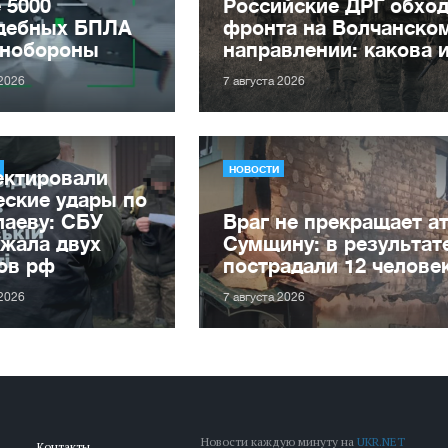
 5000
Российские ДРГ обхо
дебных БПЛА
фронта на Волчанско
нобороны
направлении: какова 
 2026
7 августа 2026
НОВОСТИ
ектировали
ские удары по
лаеву: СБУ
Враг не прекращает а
жала двух
Сумщину: в результат
ов рф
пострадали 12 челове
 2026
7 августа 2026
Новости каждую минуту на
UKR.NET
Контакты