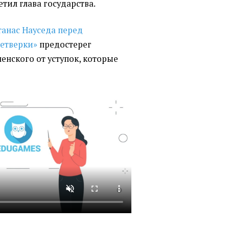
етил глава государства.
танас Науседа перед
етверки»
предостерег
енского от уступок, которые