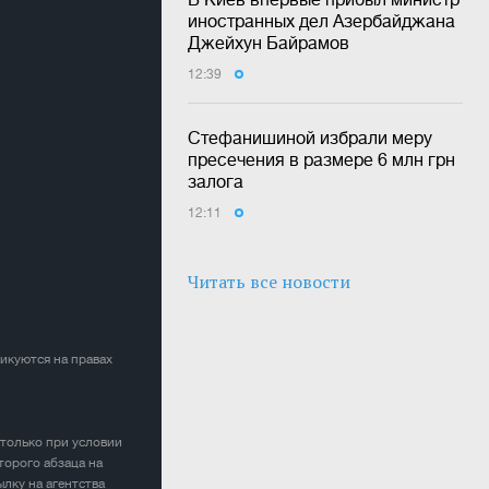
иностранных дел Азербайджана
Джейхун Байрамов
12:39
Стефанишиной избрали меру
пресечения в размере 6 млн грн
залога
12:11
Читать все новости
ликуются на правах
 только при условии
торого абзаца на
лку на агентства