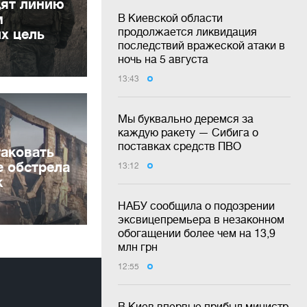
дят линию
м
В Киевской области
продолжается ликвидация
их цель
последствий вражеской атаки в
ночь на 5 августа
13:43
Мы буквально деремся за
каждую ракету — Сибига о
поставках средств ПВО
таковать
е обстрела
13:12
к
НАБУ сообщила о подозрении
эксвицепремьера в незаконном
обогащении более чем на 13,9
млн грн
12:55
В Киев впервые прибыл министр