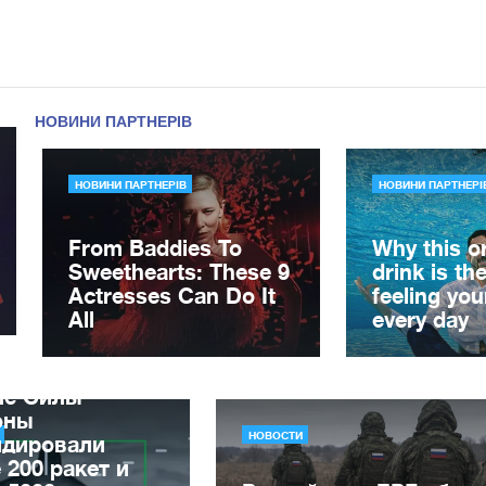
ле Силы
оны
НОВОСТИ
идировали
 200 ракет и