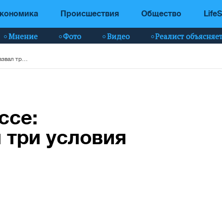
кономика
Происшествия
Общество
LifeS
Мнение
Фото
Видео
Реалист объясняе
Выборы на Донбассе: Зеленский назвал три условия
ссе:
 три условия