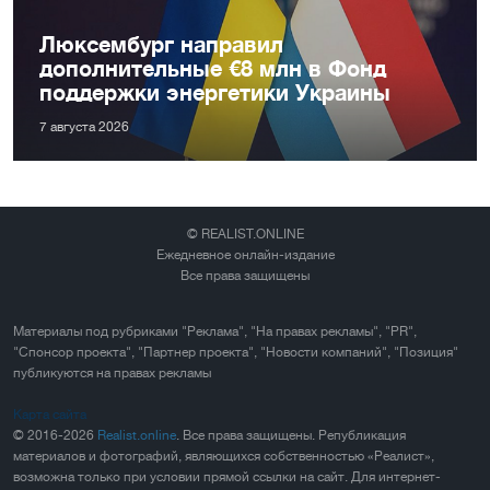
Люксембург направил
дополнительные €8 млн в Фонд
поддержки энергетики Украины
7 августа 2026
© REALIST.ONLINE
Ежедневное онлайн-издание
Все права защищены
Материалы под рубриками "Реклама", "На правах рекламы", "PR",
"Спонсор проекта", "Партнер проекта", "Новости компаний", "Позиция"
публикуются на правах рекламы
Карта сайта
© 2016-2026
Realist.online
. Все права защищены. Републикация
материалов и фотографий, являющихся собственностью «Реалист»,
возможна только при условии прямой ссылки на сайт. Для интернет-