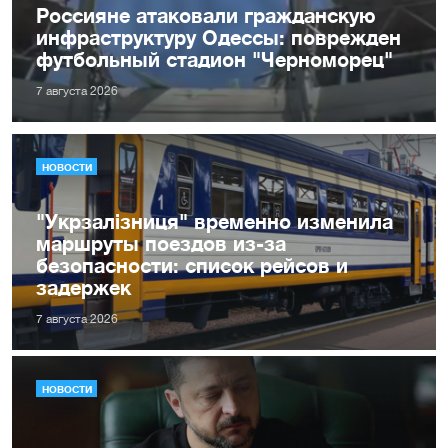
Россияне атаковали гражданскую
инфраструктуру Одессы: поврежден
футбольный стадион "Черноморец"
7 августа 2026
НОВОСТИ
"Укрзалізниця" временно изменила
маршруты поездов из-за
безопасности: список рейсов и
задержек
7 августа 2026
НОВОСТИ