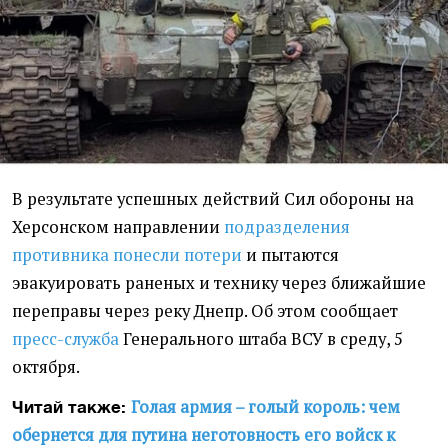
В результате успешных действий Сил обороны на
Херсонском направлении
подразделения
противника понесли потери
и пытаются
эвакуировать раненых и технику через ближайшие
переправы через реку Днепр. Об этом сообщает
пресс-служба
Генерального штаба ВСУ в среду, 5
октября.
Голая армия – голый король: чем
Читай также:
обернется для путина неготовность его войск к