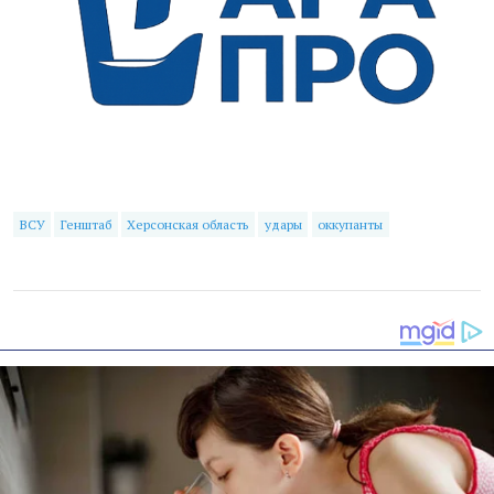
ВСУ
Генштаб
Херсонская область
удары
оккупанты