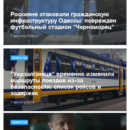
Россияне атаковали гражданскую
инфраструктуру Одессы: поврежден
футбольный стадион "Черноморец"
7 августа 2026
НОВОСТИ
"Укрзалізниця" временно изменила
маршруты поездов из-за
безопасности: список рейсов и
задержек
7 августа 2026
НОВОСТИ