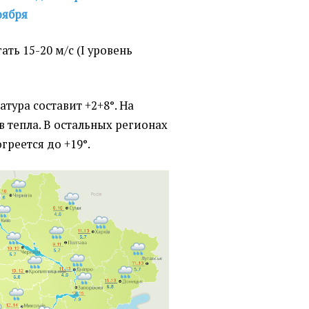
оября
ть 15-20 м/с (I уровень
тура составит +2+8°. На
ов тепла. В остальных регионах
греется до +19°.