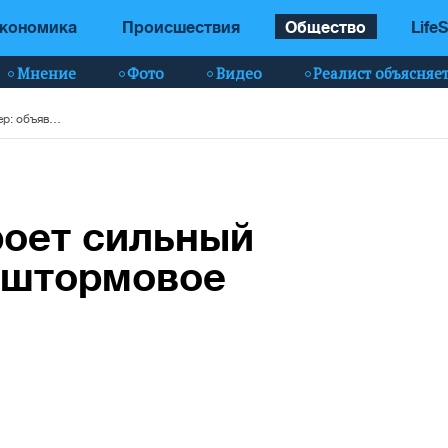
кономика
Происшествия
Общество
LifeS
Мнение
Фото
Видео
Реалист объясняе
Всю Украину накроет сильный ветер: объявлено штормовое предупреждение
роет сильный
о штормовое