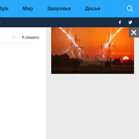
tyle
Мир
Здоровье
Досье
т
К разделу