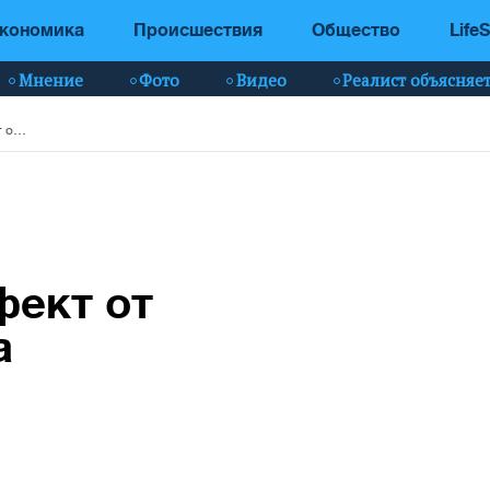
кономика
Происшествия
Общество
LifeS
Мнение
Фото
Видео
Реалист объясняе
Врачи установили неожиданный эффект от регулярного секса
и
ект от
а