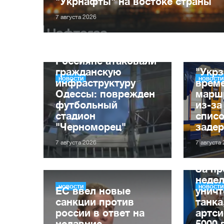
"Укрнафты" на востоке страны
7 августа 2026
Россияне атаковали
гражданскую
"Укрз
НОВОСТИ
НОВОСТИ
инфраструктуру
врем
Одессы: поврежден
марш
футбольный
из-за
стадион
списо
"Черноморец"
заде
7 августа 2026
7 августа
За п
неде
НОВОСТИ
НОВОСТИ
ЕС ввел новые
уничт
санкции против
танка
россии в ответ на
артси
недавние
5000 