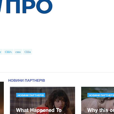
с
США
сша
СШа