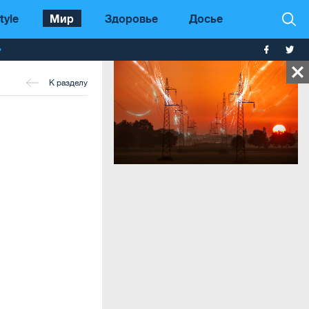
tyle
Мир
Здоровье
Досье
т
К разделу