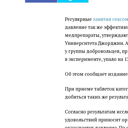
Регулярные
занятия сексо
давление так же эффектив
медпрепараты, утверждаю
Университета Джорджии. 
у группы добровольцев, п
в эксперименте, упало на 1
Об этом сообщает издани
При приеме таблеток кате
добиться таких же результа
Согласно результатам исс
удовольствий приносит ор
оказывается давление. По 