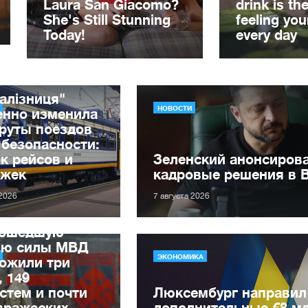
алізниця"
НОВОСТИ
енно изменила
руты поездов
 безопасности:
к рейсов и
Зеленский анонсиров
ржек
кадровые решения в 
 2026
7 августа 2026
рошедшую
лю силы МВД
ЭКОНОМИКА
ожили три
, 149
стем и почти
Люксембург направил
вражеских
дополнительные €8 м