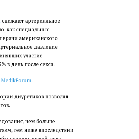
м
снижают артериальное
но, как специальные
т врачи американского
Артериальное давление
ринявших участие
3% в день после секса.
е
MedikForum
.
гории диуретиков позволял
тов.
ледования, чем больше
газм, тем ниже впоследствии
объяснению врачей, секс