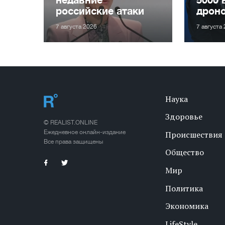
российские атаки
дрон
7 августа 2026
7 августа
Наука
Здоровье
© REALIST.ONLINE
Ежедневное онлайн-издание
Происшествия
Все права защищены
Общество
Мир
Политика
Экономика
LifeStyle