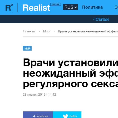
Политика
Э
Статьи
Главная
Мир
МИР
Врачи установил
неожиданный эфф
регулярного секс
28 января 2019 | 14:42
Facebook
Twitter