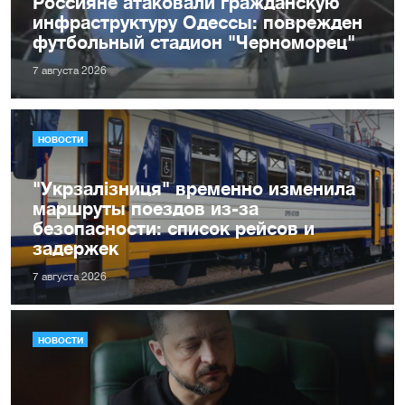
Россияне атаковали гражданскую
инфраструктуру Одессы: поврежден
футбольный стадион "Черноморец"
7 августа 2026
НОВОСТИ
"Укрзалізниця" временно изменила
маршруты поездов из-за
безопасности: список рейсов и
задержек
7 августа 2026
НОВОСТИ