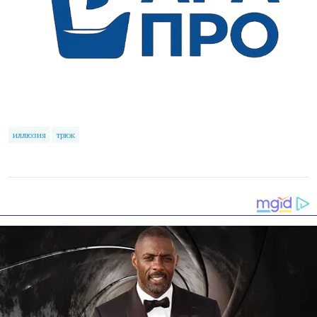
иллюзия
трюк