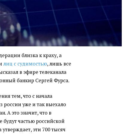
ерации близка к краху, а
 и
лиц с судимостью
, лишь все
высказал в эфире телеканала
онный банкир Сергей Фурса.
ния тем, что с начала
 россии уже и так выехало
. А это значит, что в
 будут частью российской
 утверждает, эти 700 тысяч