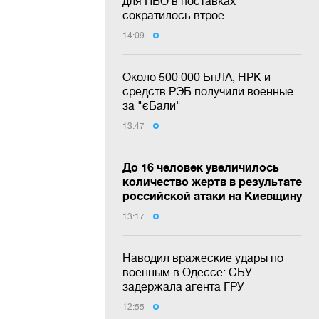
для ПВО в поставках
сократилось втрое.
14:09
Около 500 000 БпЛА, НРК и
средств РЭБ получили военные
за "єБали"
13:47
До 16 человек увеличилось
количество жертв в результате
российской атаки на Киевщину
13:17
Наводил вражеские удары по
военным в Одессе: СБУ
задержала агента ГРУ
12:55