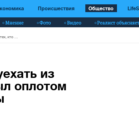
кономика
Происшествия
Общество
LifeS
Мнение
Фото
Видео
Реалист объясняе
Война заставила уехать из россии тех, кто был оплотом экономики страны
уехать из
был оплотом
ы