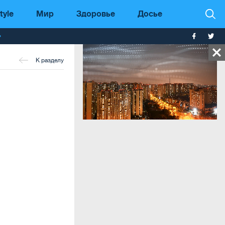
tyle
Мир
Здоровье
Досье
т
К разделу