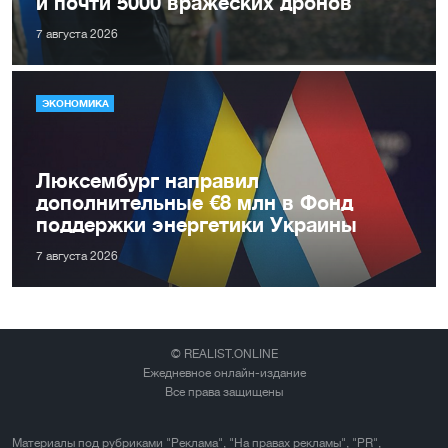
и почти 5000 вражеских дронов
7 августа 2026
ЭКОНОМИКА
Люксембург направил
дополнительные €8 млн в Фонд
поддержки энергетики Украины
7 августа 2026
© REALIST.ONLINE
Ежедневное онлайн-издание
Все права защищены
Материалы под рубриками "Реклама", "На правах рекламы", "PR",