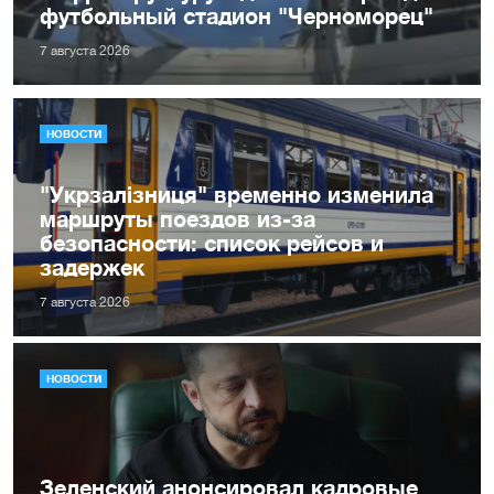
футбольный стадион "Черноморец"
7 августа 2026
НОВОСТИ
"Укрзалізниця" временно изменила
маршруты поездов из-за
безопасности: список рейсов и
задержек
7 августа 2026
НОВОСТИ
Зеленский анонсировал кадровые