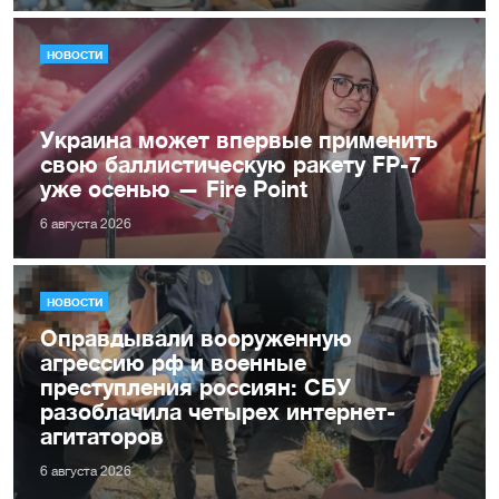
НОВОСТИ
Украина может впервые применить
свою баллистическую ракету FP-7
уже осенью — Fire Point
6 августа 2026
НОВОСТИ
Оправдывали вооруженную
агрессию рф и военные
преступления россиян: СБУ
разоблачила четырех интернет-
агитаторов
6 августа 2026