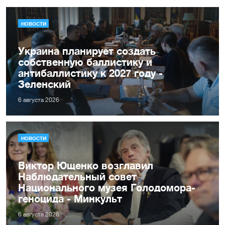
НОВОСТИ
Украина планирует создать
собственную баллистику и
антибаллистику к 2027 году -
Зеленский
6 августа 2026
НОВОСТИ
Виктор Ющенко возглавил
Наблюдательный совет
Национального музея Голодомора-
геноцида - Минкульт
6 августа 2026