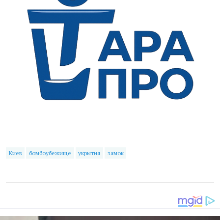
Киев
бомбоубежище
укрытия
замок