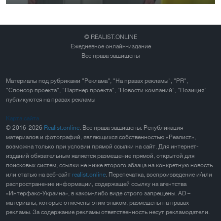
© REALIST.ONLINE
Ежедневное онлайн-издание
Все права защищены
Материалы под рубриками "Реклама", "На правах рекламы", "PR",
"Спонсор проекта", "Партнер проекта", "Новости компаний", "Позиция"
публикуются на правах рекламы
Карта сайта
© 2016-2026
Realist.online
. Все права защищены. Републикация
материалов и фотографий, являющихся собственностью «Реалист»,
возможна только при условии прямой ссылки на сайт. Для интернет-
изданий обязательным является размещение прямой, открытой для
поисковых систем, ссылки не ниже второго абзаца на конкретную новость
или статью на веб-сайт
realist.online
. Перепечатка, воспроизведение и/или
распространение информации, содержащей ссылку на агентства
«Интерфакс-Украина», в каком-либо виде строго запрещены. AD –
материалы, которые отмечены этим знаком, размещены на правах
рекламы. За содержание рекламы ответственность несут рекламодатели.