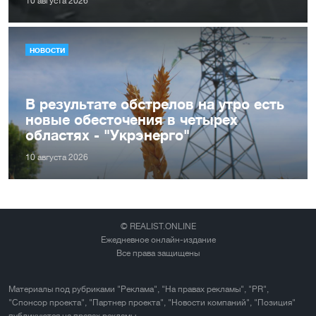
10 августа 2026
НОВОСТИ
В результате обстрелов на утро есть
новые обесточения в четырех
областях - "Укрэнерго"
10 августа 2026
© REALIST.ONLINE
Ежедневное онлайн-издание
Все права защищены
Материалы под рубриками "Реклама", "На правах рекламы", "PR",
"Спонсор проекта", "Партнер проекта", "Новости компаний", "Позиция"