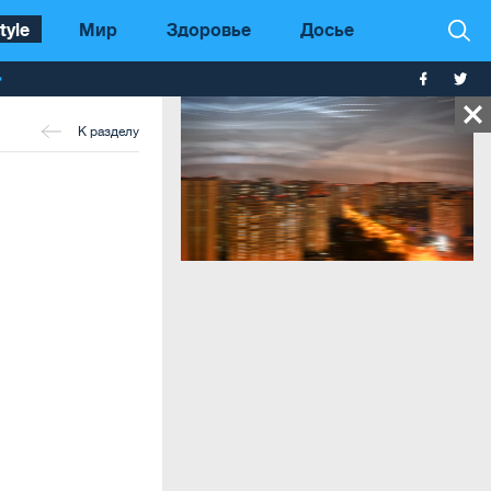
tyle
Мир
Здоровье
Досье
т
К разделу