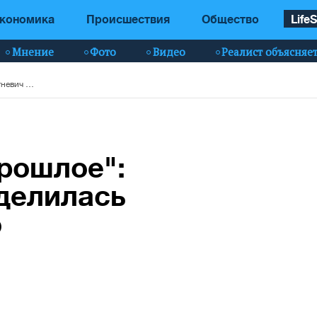
кономика
Происшествия
Общество
LifeS
Мнение
Фото
Видео
Реалист объясняе
"Важно принять прошлое": Злата Огневич поделилась жизненным кредо
рошлое":
делилась
о