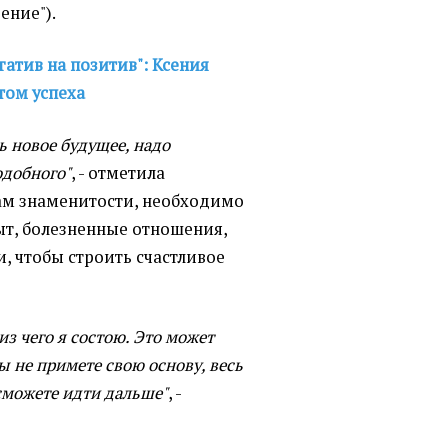
рение").
гатив на позитив": Ксения
том успеха
ь новое будущее, надо
одобного"
, - отметила
ам знаменитости, необходимо
т, болезненные отношения,
, чтобы строить счастливое
 из чего я состою. Это может
ы не примете свою основу, весь
сможете идти дальше"
, -