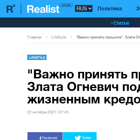
Политика
Э
Статьи
Главная
LifeStyle
LIFESTYLE
"Важно принять п
Злата Огневич по
жизненным кред
22 октября 2021 | 07:45
Facebook
Twitter