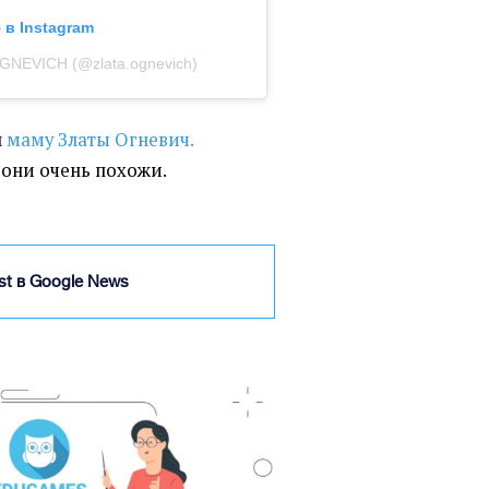
в Instagram
GNEVICH (@zlata.ognevich)
л
маму Златы Огневич.
 они очень похожи.
ist в Google News