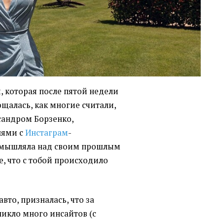
ч, которая после пятой недели
щалась, как многие считали,
ксандром Борзенко,
лями с
Инстаграм
-
змышляла над своим прошлым
, что с тобой происходило
авто, призналась, что за
никло много инсайтов (с