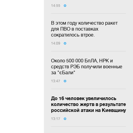
14:55
В этом году количество ракет
для ПВО в поставках
сократилось втрое.
14:09
Около 500 000 БпЛА, НРК и
средств РЭБ получили военные
за "єБали"
13:47
До 16 человек увеличилось
количество жертв в результате
российской атаки на Киевщину
13:17