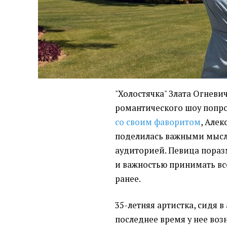
"Холостячка" Злата Огневи
романтического шоу попро
со своим фаворитом
, Але
поделилась важными мыс
аудиторией. Певица пора
и важностью принимать все
ранее.
35-летняя артистка, сидя в 
последнее время у нее воз