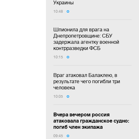
Украины
10:48
Шпионила для врага на
Днепропетровщине: СБУ
задержала агентку военной
контрразведки ФСБ
10:15
Враг атаковал Балаклею, в
результате чего погибли три
человека
10:05
Вчера вечером россия
атаковала гражданское судно:
погиб член экипажа
09:45