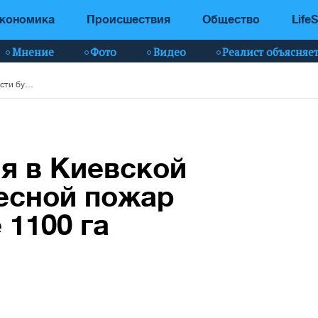
кономика
Происшествия
Общество
LifeS
Мнение
Фото
Видео
Реалист объясняе
В Зоне отчуждения в Киевской области бушует лесной пожар на площади более 1100 га (видео)
я в Киевской
есной пожар
 1100 га