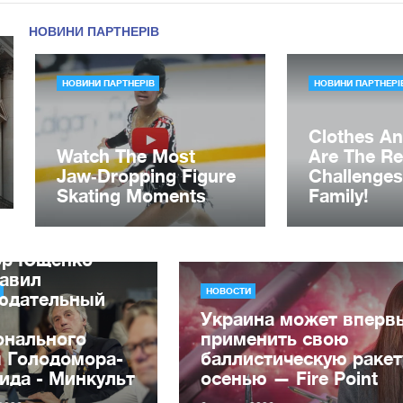
ор Ющенко
лавил
НОВОСТИ
юдательный
Украина может вперв
онального
применить свою
я Голодомора-
баллистическую ракет
ида - Минкульт
осенью — Fire Point