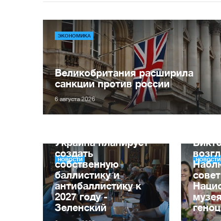
ЭКОНОМИКА
Великобритания расширила
санкции против россии
6 августа 2026
Украина планирует
Викт
создать
возг
НОВОСТИ
НОВОСТИ
собственную
Набл
баллистику и
совет
антибаллистику к
Наци
2027 году -
музе
Зеленский
геноц