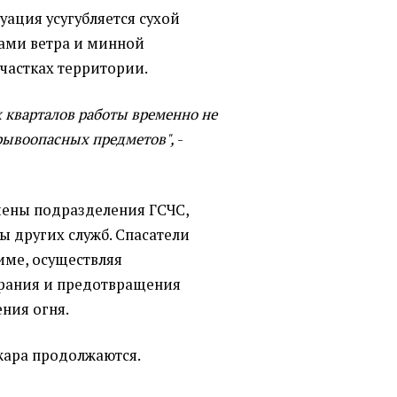
уация усугубляется сухой
ами ветра и минной
частках территории.
х кварталов работы временно не
зрывоопасных предметов",
-
чены подразделения ГСЧС,
ы других служб. Спасатели
име, осуществляя
орания и предотвращения
ния огня.
жара продолжаются.