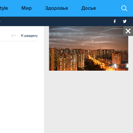
tyle
Мир
Здоровье
Досье
т
К разделу