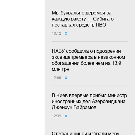
Мы буквально деремся за
каждую ракету — Сибига о
поставках средств ПВО
13:12
НАБУ сообщила о подозрении
эксвицепремьера в незаконном
обогащении более чем на 13,9
млн грн
12:55
В Киев впервые прибыл министр
иностранных дел Азербайджана
Джейхун Байрамов
12:39
Стефанишиной избрали меру