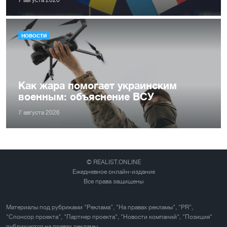
7 августа 2026
НОВОСТИ
Как жара помогает украинским
военным: объяснение ВСУ
7 августа 2026
© REALIST.ONLINE
Ежедневное онлайн-издание
Все права защищены
Материалы под рубриками "Реклама", "На правах рекламы", "PR",
"Спонсор проекта", "Партнер проекта", "Новости компаний", "Позиция"
публикуются на правах рекламы