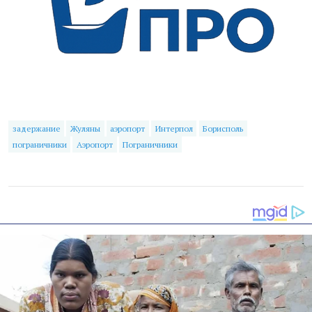
задержание
Жуляны
аэропорт
Интерпол
Борисполь
пограничники
Аэропорт
Пограничники