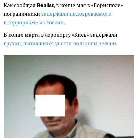
Как сообщал
, в конце мая в «Борисполе»
Realist
пограничники
задержали подозреваемого
в терроризме из России
.
В конце марта в аэропорту
«
Киев» задержали
грузин, пытавшихся унести полтонны зелени
.