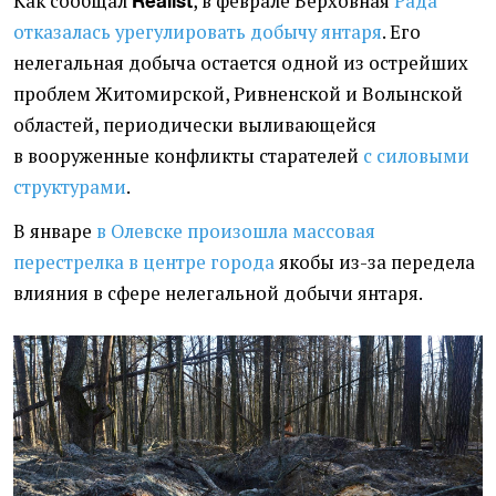
Как сообщал
, в феврале Верховная
Рада
Realist
отказалась урегулировать добычу янтаря
. Его
нелегальная добыча остается одной из острейших
проблем Житомирской, Ривненской и Волынской
областей, периодически выливающейся
в вооруженные конфликты старателей
с силовыми
структурами
.
В январе
в Олевске произошла массовая
перестрелка в центре города
якобы из-за передела
влияния в сфере нелегальной добычи янтаря.