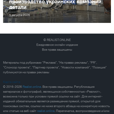
производство украинских компаний:
детали
5 августа 2026
© REALIST.ONLINE
Ежедневное онлайн-издание
Все права защищены
Материалы под рубриками "Реклама", "На правах рекламы", "PR",
"Спонсор проекта", "Партнер проекта", "Новости компаний", "Позиция"
публикуются на правах рекламы
Карта сайта
© 2016-2026
Realist.online
. Все права защищены. Републикация
материалов и фотографий, являющихся собственностью «Реалист»,
возможна только при условии прямой ссылки на сайт. Для интернет-
изданий обязательным является размещение прямой, открытой для
поисковых систем, ссылки не ниже второго абзаца на конкретную новость
или статью на веб-сайт
realist.online
. Перепечатка, воспроизведение и/или