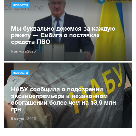
НОВОСТИ
Мы буквально деремся за каждую
ракету — Сибига о поставках
средств ПВО
6 августа 2026
НОВОСТИ
НАБУ сообщила о подозрении
эксвицепремьера в незаконном
обогащении более чем на 13,9 млн
грн
6 августа 2026