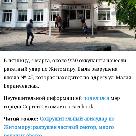
В пятницу, 4 марта, около 9:30 оккупанты нанесли
ракетный удар по Житомиру. Была разрушена
школа № 25, которая находится по адресу ул. Малая
Бердичевская.
Неутешительной информацией
поделился
мэр
города Сергей Сухомлин в Facebook.
Сокрушительный авиаудар по
Читай также:
Житомиру: разрушен частный сектор, много
раненых (фото)