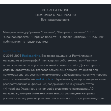
© REALIST.ONLINE
Ежедневное онлайн-издание
Все права защищены
Материалы под рубриками "Реклама", "На правах рекламы", "PR",
"Спонсор проекта", "Партнер проекта", "Новости компаний", "Позиция"
публикуются на правах рекламы
Карта сайта
© 2016-2026
Realist.online
. Все права защищены. Републикация
материалов и фотографий, являющихся собственностью «Реалист»,
возможна только при условии прямой ссылки на сайт. Для интернет-
изданий обязательным является размещение прямой, открытой для
поисковых систем, ссылки не ниже второго абзаца на конкретную новость
или статью на веб-сайт
realist.online
. Перепечатка, воспроизведение и/или
распространение информации, содержащей ссылку на агентства
«Интерфакс-Украина», в каком-либо виде строго запрещены. AD –
материалы, которые отмечены этим знаком, размещены на правах
рекламы. За содержание рекламы ответственность несут рекламодатели.