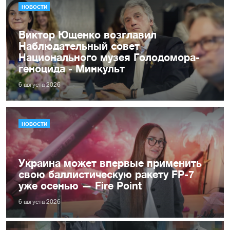
НОВОСТИ
Виктор Ющенко возглавил
Наблюдательный совет
Национального музея Голодомора-
геноцида - Минкульт
6 августа 2026
НОВОСТИ
Украина может впервые применить
свою баллистическую ракету FP-7
уже осенью — Fire Point
6 августа 2026