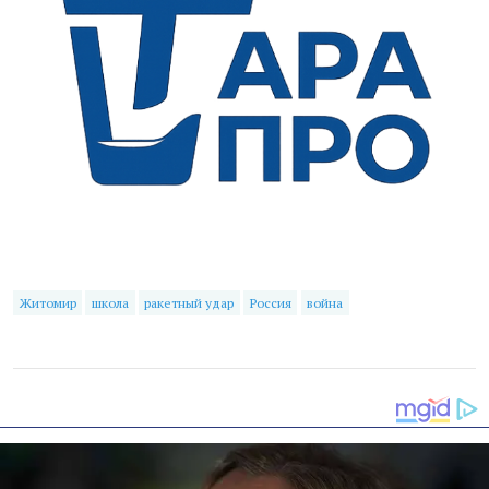
Житомир
школа
ракетный удар
Россия
война