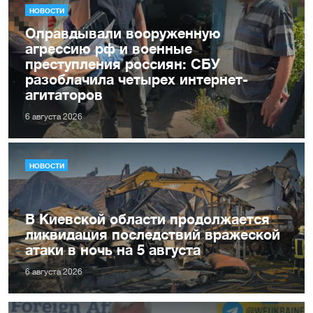
НОВОСТИ
Оправдывали вооруженную
агрессию рф и военные
преступления россиян: СБУ
разоблачила четырех интернет-
агитаторов
6 августа 2026
НОВОСТИ
В Киевской области продолжается
ликвидация последствий вражеской
атаки в ночь на 5 августа
6 августа 2026