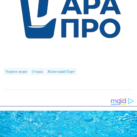
Черное море
Отдых
Железный Порт