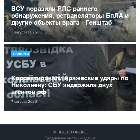
ВСУ поразили РЛС раннего
обнаружения, ретрансляторы БпЛА и
другие объекты врага - Генштаб
7 августа 2026
НОВОСТИ
Корректировали вражеские удары по
Николаеву: СБУ задержала двух
агентов рф
7 августа 2026
© REALIST.ONLINE
Ежедневное онлайн-издание