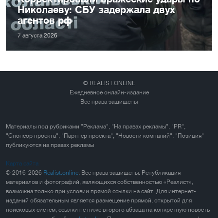
Николаеву: СБУ задержала двух
агентов рф
7 августа 2026
© REALIST.ONLINE
Ежедневное онлайн-издание
Все права защищены
Материалы под рубриками "Реклама", "На правах рекламы", "PR",
"Спонсор проекта", "Партнер проекта", "Новости компаний", "Позиция"
публикуются на правах рекламы
Карта сайта
© 2016-2026
Realist.online
. Все права защищены. Републикация
материалов и фотографий, являющихся собственностью «Реалист»,
возможна только при условии прямой ссылки на сайт. Для интернет-
изданий обязательным является размещение прямой, открытой для
поисковых систем, ссылки не ниже второго абзаца на конкретную новость