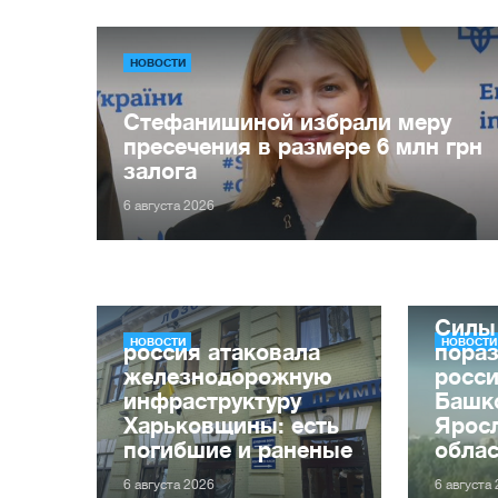
НОВОСТИ
Стефанишиной избрали меру
пресечения в размере 6 млн грн
залога
6 августа 2026
Силы
НОВОСТИ
НОВОСТИ
россия атаковала
пора
железнодорожную
росс
инфраструктуру
Башк
Харьковщины: есть
Ярос
погибшие и раненые
обла
6 августа 2026
6 августа