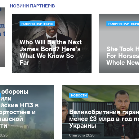
 обороны
НОВОСТИ
зили
ийские НПЗ в
ортостане и
Великобритания гаран
лавской
менее £3 млрд в год 
сти
Украины
 2026
6 августа 2026