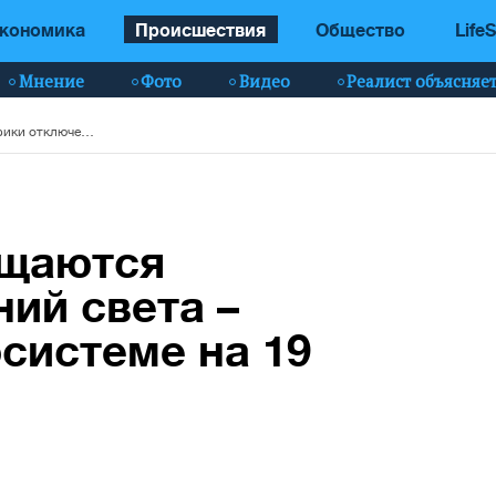
кономика
Происшествия
Общество
LifeS
Мнение
Фото
Видео
Реалист объясняе
В Украину возвращаются графики отключений света – ситуация в энергосистеме на 19 августа
ащаются
ий света –
осистеме на 19