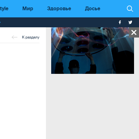
tyle
Мир
Здоровье
Досье
т
К разделу