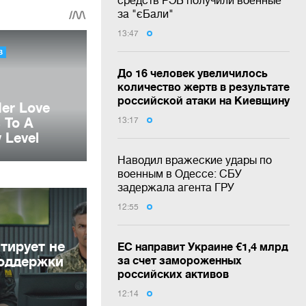
за "єБали"
13:47
До 16 человек увеличилось
количество жертв в результате
российской атаки на Киевщину
13:17
Наводил вражеские удары по
военным в Одессе: СБУ
задержала агента ГРУ
12:55
тирует не
ЕС направит Украине €1,4 млрд
поддержки
за счет замороженных
российских активов
12:14