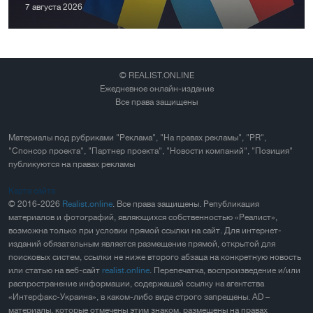
7 августа 2026
© REALIST.ONLINE
Ежедневное онлайн-издание
Все права защищены
Материалы под рубриками "Реклама", "На правах рекламы", "PR",
"Спонсор проекта", "Партнер проекта", "Новости компаний", "Позиция"
публикуются на правах рекламы
Карта сайта
© 2016-2026
Realist.online
. Все права защищены. Републикация
материалов и фотографий, являющихся собственностью «Реалист»,
возможна только при условии прямой ссылки на сайт. Для интернет-
изданий обязательным является размещение прямой, открытой для
поисковых систем, ссылки не ниже второго абзаца на конкретную новость
или статью на веб-сайт
realist.online
. Перепечатка, воспроизведение и/или
распространение информации, содержащей ссылку на агентства
«Интерфакс-Украина», в каком-либо виде строго запрещены. AD –
материалы, которые отмечены этим знаком, размещены на правах