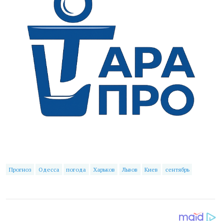
Прогноз
Одесса
погода
Харьков
Львов
Киев
сентябрь