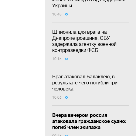
Украины
10:48
Шпионила для врага на
Днепропетровщине: СБУ
задержала агентку военной
контрразведки ФСБ
10:15
Враг атаковал Балаклею, в
результате чего погибли три
человека
10:05
Вчера вечером россия
атаковала гражданское судно:
погиб член экипажа