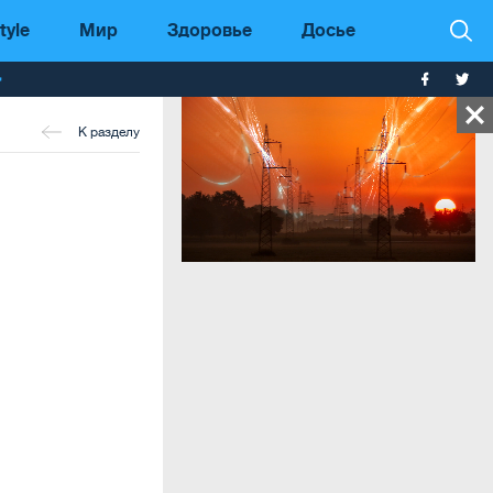
tyle
Мир
Здоровье
Досье
т
К разделу