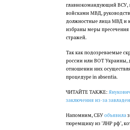
главнокомандующий ВСУ,
войсками МВД, руководст
должностные лица МВД и 
избраны меры пресечения 
стражей.
Так как подозреваемые ск
россии или ВОТ Украины, 
отношении них осуществля
процедуре in absentia.
ЧИТАЙТЕ ТАКЖЕ:
Янукович
заключения из-за завладе
Напомним, СБУ
объявила
з
тюремщику из "ЛНР рф", к