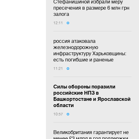
Стефанишиной избрали меру
пресечения в размере 6 млн грн
залога
12:11
россия атаковала
железнодорожную
инфраструктуру Харьковщины:
есть погибшие и раненые
11:21
Силы обороны поразили
российские НПЗ в
Башкортостане и Ярославской
области
10:57
Великобритания гарантирует не
менее £3 млрд в год поддержки