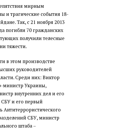
репятствия мирным
ы и трагические события 18-
йдане. Так, с 21 ноября 2013
ода погибли 70 гражданских
естующих получили телесные
ни тяжести.
ти в этом производстве
высших руководителей
ласти. Среди них: Виктор
р-министр Украины,
нистр внутренних дел и его
 СБУ и его первый
ль Антитеррористического
разделений СБУ, министр
ального штаба –