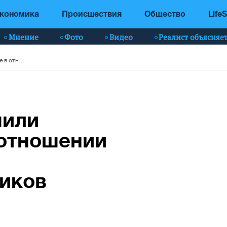
кономика
Происшествия
Общество
LifeS
Мнение
Фото
Видео
Реалист объясняе
В Украине завершили расследование в отношении Януковича и 16 эксвысокочиновников
шили
 отношении
иков