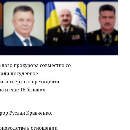
ного прокурора совместно со
шили досудебное
и четвертого президента
а и еще 16 бывших
рор Руслан Кравченко.
роизводстве в отношении