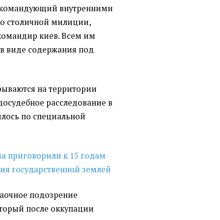
 командующий внутренними
во столичной милиции,
командир киев. Всем им
в виде содержания под
рываются на территории
досудебное расследование в
лось по специальной
а приговорили к 15 годам
ния государственной землей
аочное подозрение
оторый после оккупации