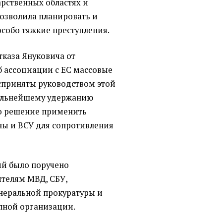
арственных областях и
позволила планировать и
особо тяжкие преступления.
тказа Януковича от
 ассоциации с ЕС массовые
сприняты руководством этой
дальнейшему удержанию
то решение применить
ы и ВСУ для сопротивления
ий было поручено
телям МВД, СБУ,
неральной прокуратуры и
пной организации.