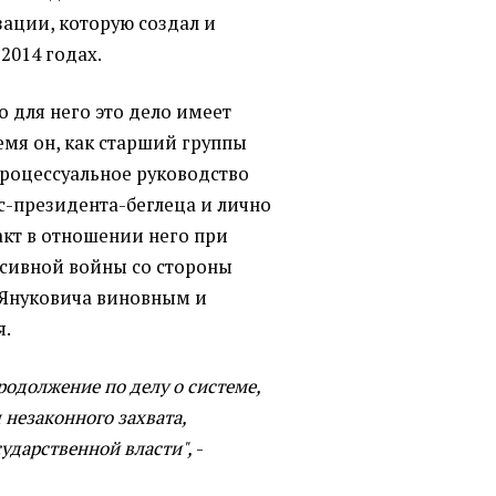
зации, которую создал и
2014 годах.
о для него это дело имеет
ремя он, как старший группы
процессуальное руководство
кс-президента-беглеца и лично
кт в отношении него при
сивной войны со стороны
л Януковича виновным и
я.
родолжение по делу о системе,
 незаконного захвата,
ударственной власти",
-