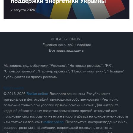
поддержки энергетики Украины
7 августа 2026
© REALIST.ONLINE
Ежедневное онлайн-издание
Все права защищены
Материалы под рубриками "Реклама", "На правах рекламы", "PR",
"Спонсор проекта", "Партнер проекта", "Новости компаний", "Позиция"
публикуются на правах рекламы
Карта сайта
© 2016-2026
Realist.online
. Все права защищены. Републикация
материалов и фотографий, являющихся собственностью «Реалист»,
возможна только при условии прямой ссылки на сайт. Для интернет-
изданий обязательным является размещение прямой, открытой для
поисковых систем, ссылки не ниже второго абзаца на конкретную новость
или статью на веб-сайт
realist.online
. Перепечатка, воспроизведение и/или
распространение информации, содержащей ссылку на агентства