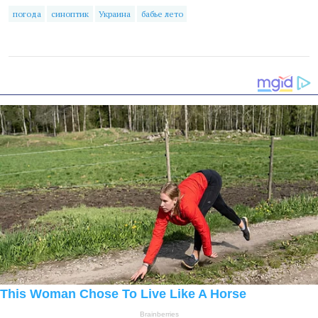
погода
синоптик
Украина
бабье лето