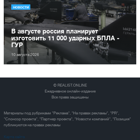
НОВОСТИ
В августе россия планирует
изготовить 11 000 ударных БПЛА -
ГУР
10 августа 2026
© REALIST.ONLINE
Ежедневное онлайн-издание
Все права защищены
Материалы под рубриками "Реклама", "На правах рекламы", "PR",
"Спонсор проекта", "Партнер проекта", "Новости компаний", "Позиция"
публикуются на правах рекламы
Карта сайта