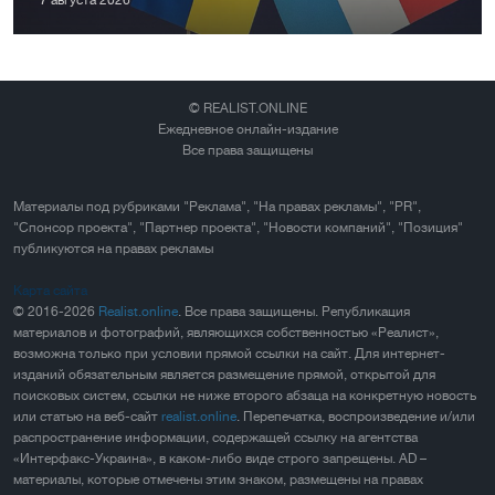
© REALIST.ONLINE
Ежедневное онлайн-издание
Все права защищены
Материалы под рубриками "Реклама", "На правах рекламы", "PR",
"Спонсор проекта", "Партнер проекта", "Новости компаний", "Позиция"
публикуются на правах рекламы
Карта сайта
© 2016-2026
Realist.online
. Все права защищены. Републикация
материалов и фотографий, являющихся собственностью «Реалист»,
возможна только при условии прямой ссылки на сайт. Для интернет-
изданий обязательным является размещение прямой, открытой для
поисковых систем, ссылки не ниже второго абзаца на конкретную новость
или статью на веб-сайт
realist.online
. Перепечатка, воспроизведение и/или
распространение информации, содержащей ссылку на агентства
«Интерфакс-Украина», в каком-либо виде строго запрещены. AD –
материалы, которые отмечены этим знаком, размещены на правах