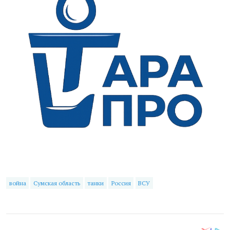
война
Сумская область
танки
Россия
ВСУ