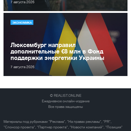
7 августа 2026
ЭКОНОМИКА
Люксембург направил
дополнительные €8 млн в Фонд
поддержки энергетики Украины
7 августа 2026
© REALIST.ONLINE
Ежедневное онлайн-издание
Все права защищены
Материалы под рубриками "Реклама", "На правах рекламы", "PR",
"Спонсор проекта", "Партнер проекта", "Новости компаний", "Позиция"