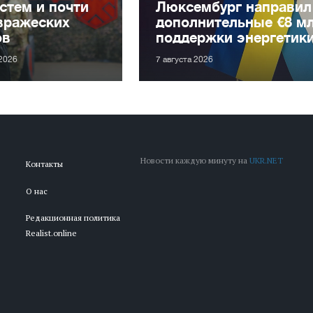
стем и почти
Люксембург направил
вражеских
дополнительные €8 м
ов
поддержки энергетик
 2026
7 августа 2026
Новости каждую минуту на
UKR.NET
Контакты
О нас
Редакционная политика
Realist.online