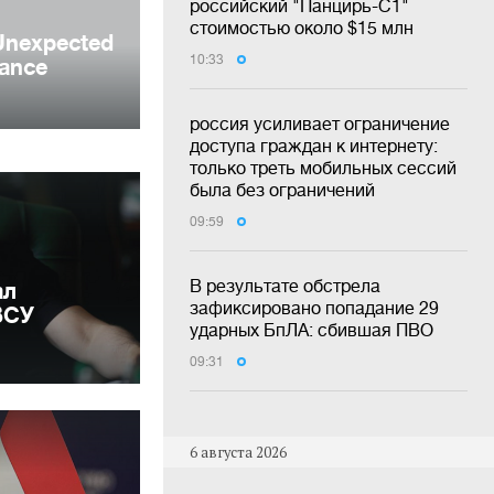
российский "Панцирь-С1"
стоимостью около $15 млн
10:33
россия усиливает ограничение
доступа граждан к интернету:
только треть мобильных сессий
была без ограничений
09:59
В результате обстрела
ал
зафиксировано попадание 29
ВСУ
ударных БпЛА: сбившая ПВО
09:31
6 августа 2026