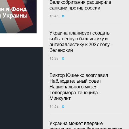
Великобритания расширила
санкции против россии
лн в Фонд
и Украины
16:45
Украина планирует создать
собственную баллистику и
антибаллистику к 2027 году -
Зеленский
15:38
Виктор Ющенко возглавил
Наблюдательный совет
Национального музея
Голодомора-геноцида -
Минкульт
14:58
Украина может впервые