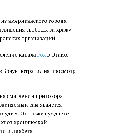
 из американского города
а лишения свободы за кражу
теранских организаций.
еление канала
Fox
в Огайо.
в Браун потратил на просмотр
 на смягчении приговора
 обвиняемый сам является
л судим. Он также нуждается
ает от хронической
ти и диабета.