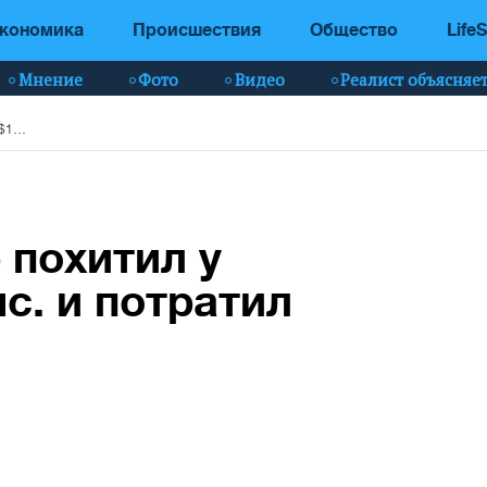
кономика
Происшествия
Общество
LifeS
Мнение
Фото
Видео
Реалист объясняе
В США пенсионер похитил у ветеранов $150 тыс. и потратил их на порно
 похитил у
с. и потратил