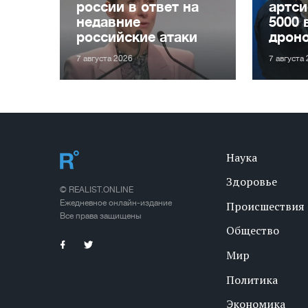
россии в ответ на
артси
недавние
5000 
российские атаки
дрон
7 августа 2026
7 августа
Наука
Здоровье
© REALIST.ONLINE
Ежедневное онлайн-издание
Происшествия
Все права защищены
Общество
Мир
Политика
Экономика