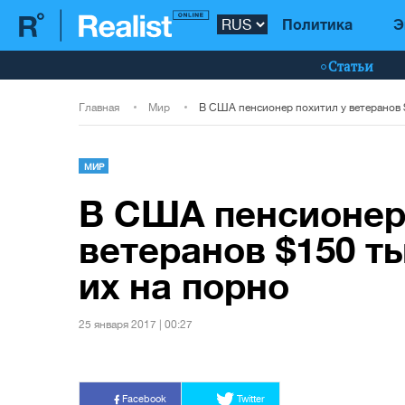
Политика
Э
Статьи
Главная
Мир
МИР
В США пенсионер
ветеранов $150 ты
их на порно
25 января 2017 | 00:27
Facebook
Twitter