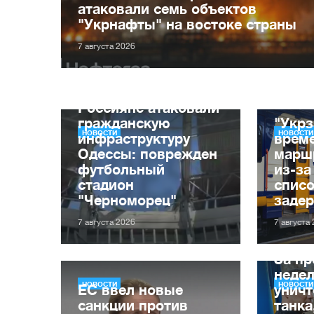
атаковали семь объектов
"Укрнафты" на востоке страны
7 августа 2026
Россияне атаковали
гражданскую
"Укрз
НОВОСТИ
НОВОСТИ
инфраструктуру
врем
Одессы: поврежден
марш
футбольный
из-за
стадион
списо
"Черноморец"
заде
7 августа 2026
7 августа
За п
неде
НОВОСТИ
НОВОСТИ
ЕС ввел новые
уничт
санкции против
танка