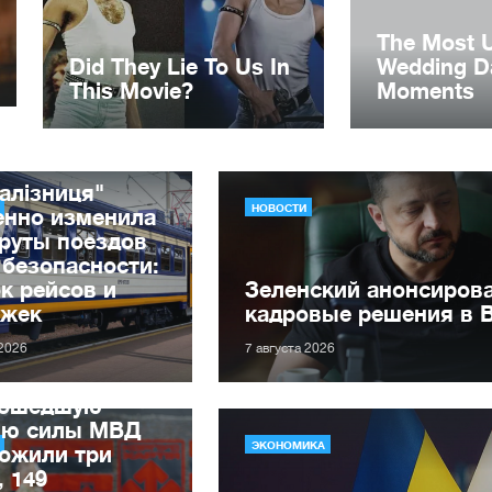
алізниця"
НОВОСТИ
енно изменила
руты поездов
 безопасности:
к рейсов и
Зеленский анонсиров
ржек
кадровые решения в 
 2026
7 августа 2026
рошедшую
лю силы МВД
ЭКОНОМИКА
ожили три
, 149