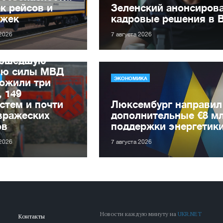
к рейсов и
Зеленский анонсиров
ржек
кадровые решения в 
 2026
7 августа 2026
рошедшую
лю силы МВД
ЭКОНОМИКА
ожили три
, 149
стем и почти
Люксембург направил
вражеских
дополнительные €8 м
ов
поддержки энергетик
 2026
7 августа 2026
Новости каждую минуту на
UKR.NET
Контакты