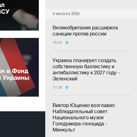
ал
ВСУ
6 августа 2026
Великобритания расширила
санкции против россии
16:45
Украина планирует создать
собственную баллистику и
лн в Фонд
антибаллистику к 2027 году -
и Украины
Зеленский
15:38
Виктор Ющенко возглавил
Наблюдательный совет
Национального музея
Голодомора-геноцида -
Минкульт