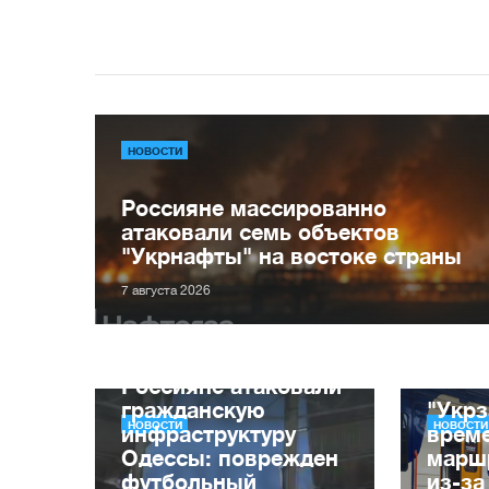
НОВОСТИ
Россияне массированно
атаковали семь объектов
"Укрнафты" на востоке страны
7 августа 2026
Россияне атаковали
гражданскую
"Укрз
НОВОСТИ
НОВОСТИ
инфраструктуру
врем
Одессы: поврежден
марш
футбольный
из-за