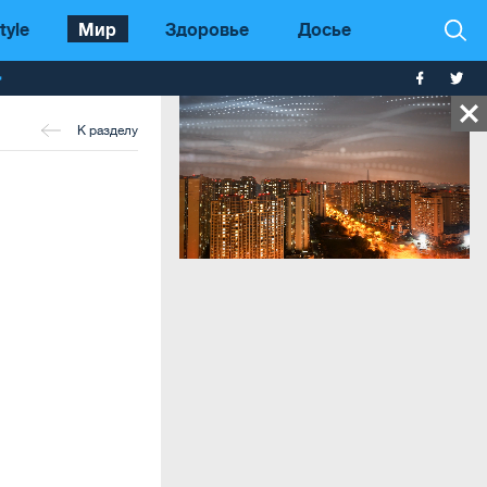
tyle
Мир
Здоровье
Досье
т
К разделу