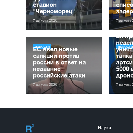
стадион
списо
"Черноморец"
заде
7 августа 2026
7 августа
За п
неде
НОВОСТИ
НОВОСТИ
ЕС ввел новые
уничт
санкции против
танка
россии в ответ на
артси
недавние
5000 
российские атаки
дрон
7 августа 2026
7 августа
Наука