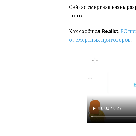
Сейчас смертная казнь ра
штате.
Как сообщал
,
ЕС пр
Realist
от смертных приговоров
.