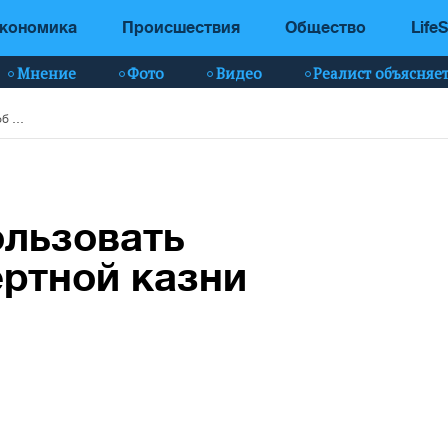
кономика
Происшествия
Общество
LifeS
Мнение
Фото
Видео
Реалист объясняе
В США будут использовать новый способ смертной казни
ользовать
ртной казни