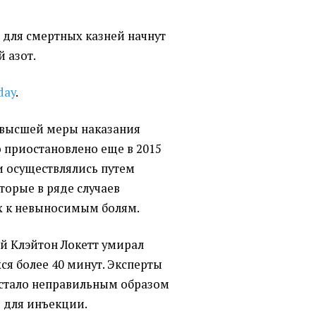
 для смертных казней начнут
 азот.
day
.
 высшей меры наказания
 приостановлено еще в 2015
и осуществлялись путем
торые в ряде случаев
 к невыносимым болям.
ый Клэйтон Локетт умирал
ся более 40 минут. Эксперты
 стало неправильным образом
 для инъекции.