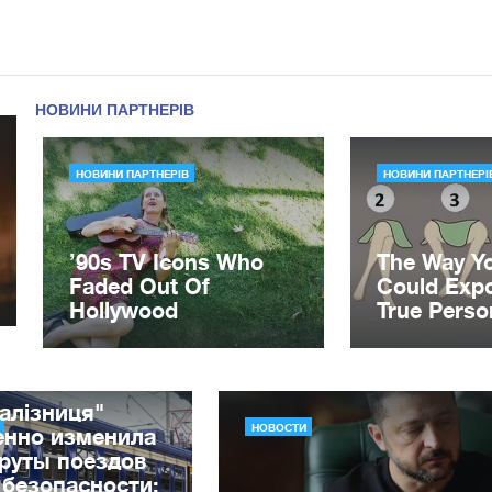
алізниця"
НОВОСТИ
енно изменила
руты поездов
 безопасности: