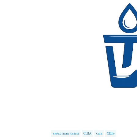
смертная казнь
США
сша
СШа