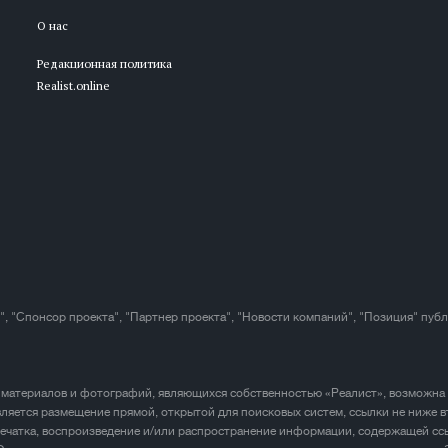
О нас
Редакционная политика
Realist.online
", "Спонсор проекта", "Партнер проекта", "Новости компаний", "Позиция" пуб
 материалов и фотографий, являющихся собственностью «Реалист», возможна
ляется размещение прямой, открытой для поисковых систем, ссылки не ниже в
печатка, воспроизведение и/или распространение информации, содержащей ссы