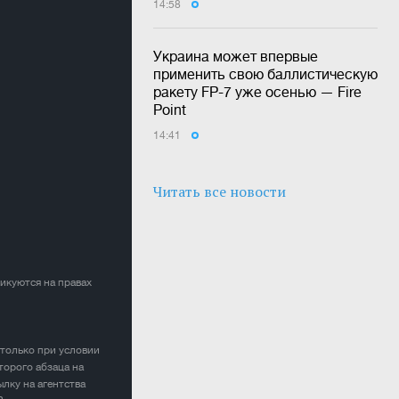
14:58
Украина может впервые
применить свою баллистическую
ракету FP-7 уже осенью — Fire
Point
14:41
Читать все новости
ликуются на правах
 только при условии
торого абзаца на
лку на агентства