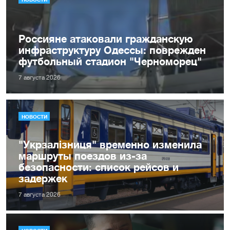
Россияне атаковали гражданскую
инфраструктуру Одессы: поврежден
футбольный стадион "Черноморец"
7 августа 2026
НОВОСТИ
"Укрзалізниця" временно изменила
маршруты поездов из-за
безопасности: список рейсов и
задержек
7 августа 2026