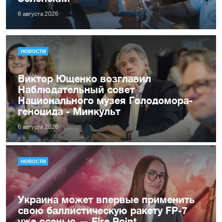
6 августа 2026
НОВОСТИ
Виктор Ющенко возглавил
Наблюдательный совет
Национального музея Голодомора-
геноцида - Минкульт
6 августа 2026
НОВОСТИ
Украина может впервые применить
свою баллистическую ракету FP-7
уже осенью — Fire Point