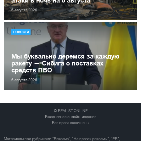
атаки в ночь на 5 августа
6 августа 2026
НОВОСТИ
Мы буквально деремся за каждую
ракету — Сибига о поставках
средств ПВО
6 августа 2026
© REALIST.ONLINE
Ежедневное онлайн-издание
Все права защищены
Материалы под рубриками "Реклама", "На правах рекламы", "PR",