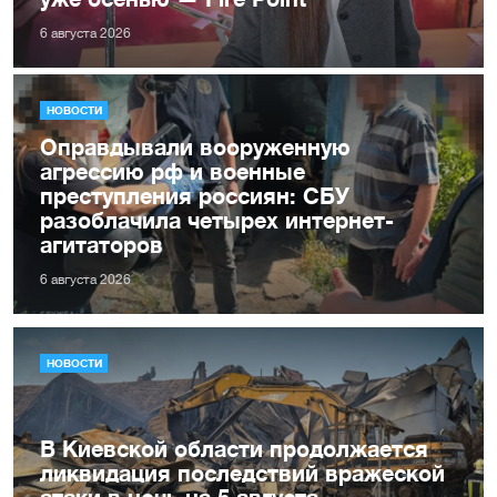
6 августа 2026
НОВОСТИ
Оправдывали вооруженную
агрессию рф и военные
преступления россиян: СБУ
разоблачила четырех интернет-
агитаторов
6 августа 2026
НОВОСТИ
В Киевской области продолжается
ликвидация последствий вражеской