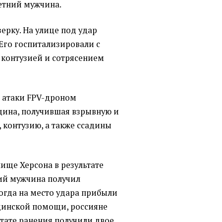
летний мужчина.
зерку. На улице под удар
Его госпитализировали с
контузией и сотрясением
е атаки FPV-дроном
щина, получившая взрывную и
 контузию, а также ссадины
ще Херсона в результате
ий мужчина получил
огда на место удара прибыли
цинской помощи, россияне
льтате ранения получили двое