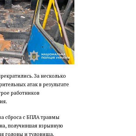
прекратились. За несколько
рительных атак в результате
трое работников
ия.
за сброса с БПЛА травмы
на, получившая взрывную
ия головы и туловища.