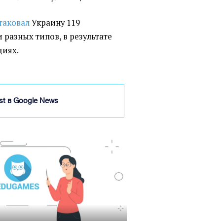
таковал
Украину 119
разных типов, в результате
циях.
ist в Google News