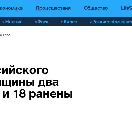
кономика
Происшествия
Общество
LifeS
Мнение
Фото
Видео
Реалист объясняе
В результате российского обострила Херсонщины два человека погибли и 18 ранены
сийского
нщины два
 и 18 ранены