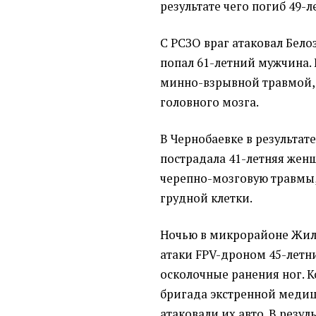
результате чего погиб 49-
С РСЗО враг атаковал Бело
попал 61-летний мужчина. 
минно-взрывной травмой, 
головного мозга.
В Чернобаевке в результат
пострадала 41-летняя жен
черепно-мозговую травмы,
грудной клетки.
Ночью в микрорайоне Жили
атаки FPV-дроном 45-летн
осколочные ранения ног. К
бригада экстренной меди
атаковали их авто. В резу