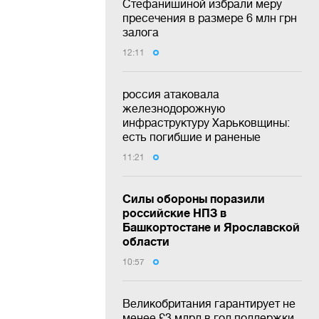
Стефанишиной избрали меру
пресечения в размере 6 млн грн
залога
12:11
россия атаковала
железнодорожную
инфраструктуру Харьковщины:
есть погибшие и раненые
11:21
Силы обороны поразили
российские НПЗ в
Башкортостане и Ярославской
области
10:57
Великобритания гарантирует не
менее £3 млрд в год поддержки