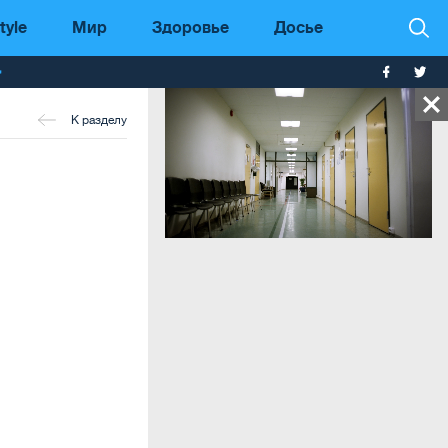
tyle
Мир
Здоровье
Досье
т
К разделу