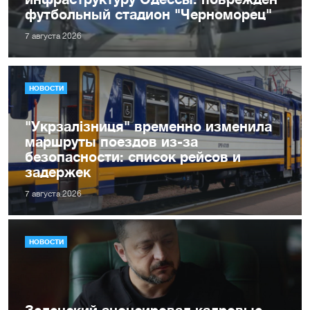
футбольный стадион "Черноморец"
7 августа 2026
НОВОСТИ
"Укрзалізниця" временно изменила
маршруты поездов из-за
безопасности: список рейсов и
задержек
7 августа 2026
НОВОСТИ
Зеленский анонсировал кадровые