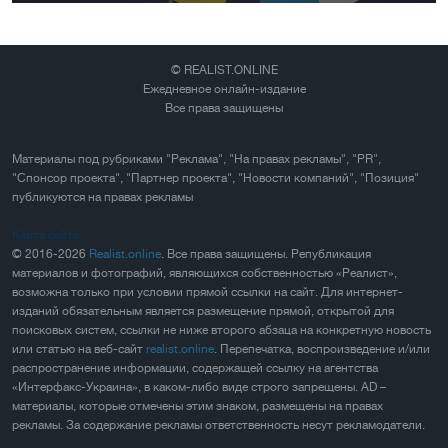
© REALIST.ONLINE
Ежедневное онлайн-издание
Все права защищены
Материалы под рубриками "Реклама", "На правах рекламы", "PR",
"Спонсор проекта", "Партнер проекта", "Новости компаний", "Позиция"
публикуются на правах рекламы
Карта сайта
© 2016-2026
Realist.online
. Все права защищены. Републикация
материалов и фотографий, являющихся собственностью «Реалист»,
возможна только при условии прямой ссылки на сайт. Для интернет-
изданий обязательным является размещение прямой, открытой для
поисковых систем, ссылки не ниже второго абзаца на конкретную новость
или статью на веб-сайт
realist.online
. Перепечатка, воспроизведение и/или
распространение информации, содержащей ссылку на агентства
«Интерфакс-Украина», в каком-либо виде строго запрещены. AD –
материалы, которые отмечены этим знаком, размещены на правах
рекламы. За содержание рекламы ответственность несут рекламодатели.