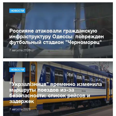
НОВОСТИ
Россияне атаковали гражданскую
инфраструктуру Одессы: поврежден
футбольный стадион "Черноморец"
7 августа 2026
НОВОСТИ
"Укрзалізниця" временно изменила
маршруты поездов из-за
безопасности: список рейсов и
задержек
7 августа 2026