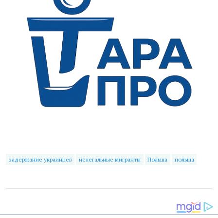
задержание украинцев
нелегальные мигранты
Польша
польша