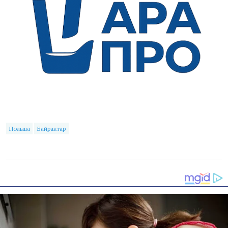
Польша
Байрактар