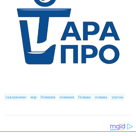
задержание
мэр
Полиция
полиция
Польша
польша
угрозы