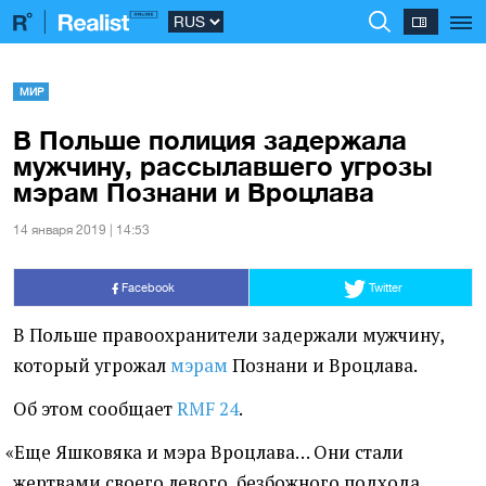
МИР
В Польше полиция задержала
мужчину, рассылавшего угрозы
мэрам Познани и Вроцлава
14 января 2019 | 14:53
Facebook
Twitter
В Польше правоохранители задержали мужчину,
который угрожал
мэрам
Познани и Вроцлава.
Об этом сообщает
RMF 24
.
«
Еще Яшковяка и мэра Вроцлава… Они стали
жертвами своего левого, безбожного подхода