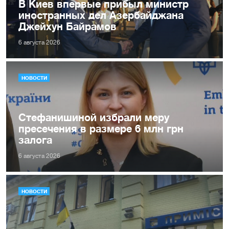
В Киев впервые прибыл министр
иностранных дел Азербайджана
Джейхун Байрамов
6 августа 2026
НОВОСТИ
Стефанишиной избрали меру
пресечения в размере 6 млн грн
залога
6 августа 2026
НОВОСТИ