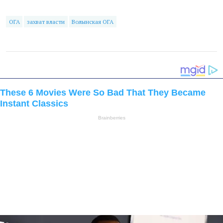
ОГА
захват власти
Волынская ОГА