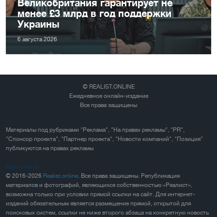
Великобритания гарантирует не
менее £3 млрд в год поддержки
Украины
6 августа 2026
© REALIST.ONLINE
Ежедневное онлайн-издание
Все права защищены
Материалы под рубриками "Реклама", "На правах рекламы", "PR",
"Спонсор проекта", "Партнер проекта", "Новости компаний", "Позиция"
публикуются на правах рекламы
Карта сайта
© 2016-2026
Realist.online
. Все права защищены. Републикация
материалов и фотографий, являющихся собственностью «Реалист»,
возможна только при условии прямой ссылки на сайт. Для интернет-
изданий обязательным является размещение прямой, открытой для
поисковых систем, ссылки не ниже второго абзаца на конкретную новость