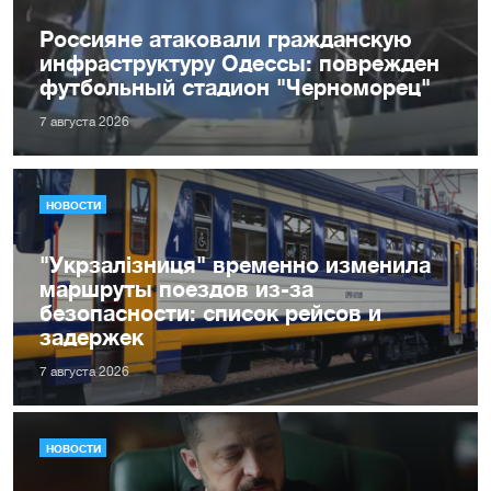
Россияне атаковали гражданскую
инфраструктуру Одессы: поврежден
футбольный стадион "Черноморец"
7 августа 2026
НОВОСТИ
"Укрзалізниця" временно изменила
маршруты поездов из-за
безопасности: список рейсов и
задержек
7 августа 2026
НОВОСТИ