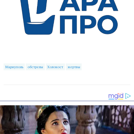
Мариуполь
обстрелы
Холокост
жертвы