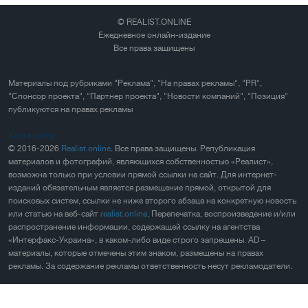
© REALIST.ONLINE
Ежедневное онлайн-издание
Все права защищены
Материалы под рубриками "Реклама", "На правах рекламы", "PR",
"Спонсор проекта", "Партнер проекта", "Новости компаний", "Позиция"
публикуются на правах рекламы
Карта сайта
© 2016-2026
Realist.online
. Все права защищены. Републикация
материалов и фотографий, являющихся собственностью «Реалист»,
возможна только при условии прямой ссылки на сайт. Для интернет-
изданий обязательным является размещение прямой, открытой для
поисковых систем, ссылки не ниже второго абзаца на конкретную новость
или статью на веб-сайт
realist.online
. Перепечатка, воспроизведение и/или
распространение информации, содержащей ссылку на агентства
«Интерфакс-Украина», в каком-либо виде строго запрещены. AD –
материалы, которые отмечены этим знаком, размещены на правах
рекламы. За содержание рекламы ответственность несут рекламодатели.