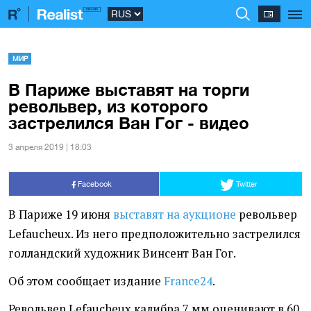
МИР
В Париже выставят на торги
револьвер, из которого
застрелился Ван Гог - видео
3 апреля 2019 | 18:03
Facebook
Twitter
В Париже 19 июня
выставят на аукционе
револьвер
Lefaucheux. Из него предположительно застрелился
голландский художник Винсент Ван Гог.
Об этом сообщает издание
France24
.
Револьвер Lefaucheux калибра 7 мм оценивают в 60