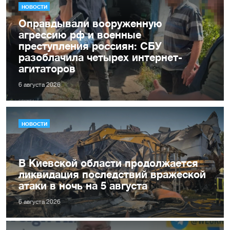
НОВОСТИ
Оправдывали вооруженную
агрессию рф и военные
преступления россиян: СБУ
разоблачила четырех интернет-
агитаторов
6 августа 2026
НОВОСТИ
В Киевской области продолжается
ликвидация последствий вражеской
атаки в ночь на 5 августа
6 августа 2026