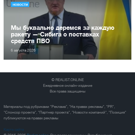
НОВОСТИ
Мы буквально деремся за каждую
ракету — Сибига о поставках
средств ПВО
6 августа 2026
© REALIST.ONLINE
Ежедневное онлайн-издание
Все права защищены
Материалы под рубриками "Реклама", "На правах рекламы", "PR",
"Спонсор проекта", "Партнер проекта", "Новости компаний", "Позиция"
публикуются на правах рекламы
Карта сайта